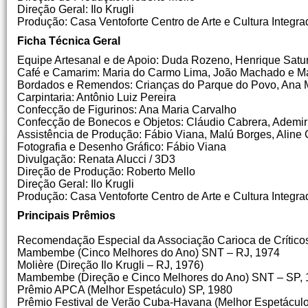
Direção Geral: Ilo Krugli
Produção: Casa Ventoforte Centro de Arte e Cultura Integra
Ficha Técnica Geral
Equipe Artesanal e de Apoio: Duda Rozeno, Henrique Satur
Café e Camarim: Maria do Carmo Lima, João Machado e Ma
Bordados e Remendos: Crianças do Parque do Povo, Ana Ma
Carpintaria: Antônio Luiz Pereira
Confecção de Figurinos: Ana Maria Carvalho
Confecção de Bonecos e Objetos: Cláudio Cabrera, Ademir
Assistência de Produção: Fábio Viana, Malú Borges, Aline
Fotografia e Desenho Gráfico: Fábio Viana
Divulgação: Renata Alucci / 3D3
Direção de Produção: Roberto Mello
Direção Geral: Ilo Krugli
Produção: Casa Ventoforte Centro de Arte e Cultura Integra
Principais Prêmios
Recomendação Especial da Associação Carioca de Críticos
Mambembe (Cinco Melhores do Ano) SNT – RJ, 1974
Molière (Direção Ilo Krugli – RJ, 1976)
Mambembe (Direção e Cinco Melhores do Ano) SNT – SP, 
Prêmio APCA (Melhor Espetáculo) SP, 1980
Prêmio Festival de Verão Cuba-Havana (Melhor Espetáculo 