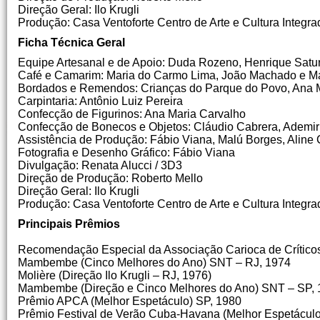
Direção Geral: Ilo Krugli
Produção: Casa Ventoforte Centro de Arte e Cultura Integra
Ficha Técnica Geral
Equipe Artesanal e de Apoio: Duda Rozeno, Henrique Satur
Café e Camarim: Maria do Carmo Lima, João Machado e Ma
Bordados e Remendos: Crianças do Parque do Povo, Ana Ma
Carpintaria: Antônio Luiz Pereira
Confecção de Figurinos: Ana Maria Carvalho
Confecção de Bonecos e Objetos: Cláudio Cabrera, Ademir
Assistência de Produção: Fábio Viana, Malú Borges, Aline
Fotografia e Desenho Gráfico: Fábio Viana
Divulgação: Renata Alucci / 3D3
Direção de Produção: Roberto Mello
Direção Geral: Ilo Krugli
Produção: Casa Ventoforte Centro de Arte e Cultura Integra
Principais Prêmios
Recomendação Especial da Associação Carioca de Críticos
Mambembe (Cinco Melhores do Ano) SNT – RJ, 1974
Molière (Direção Ilo Krugli – RJ, 1976)
Mambembe (Direção e Cinco Melhores do Ano) SNT – SP, 
Prêmio APCA (Melhor Espetáculo) SP, 1980
Prêmio Festival de Verão Cuba-Havana (Melhor Espetáculo 