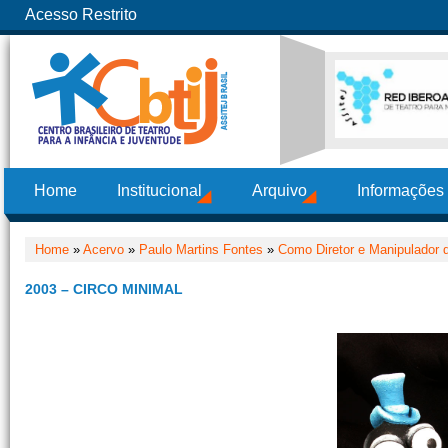
Acesso Restrito
Home
Institucional
Arquivo
Informações
Home
»
Acervo
»
Paulo Martins Fontes
»
Como Diretor e Manipulador
2003 – CIRCO MINIMAL