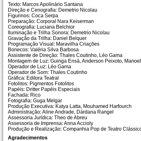
Texto: Marcos Apolinário Santana
Direção e Cenografia: Demetrio Nicolau
Figurinos: Coca Serpa
Preparação: Corporal Nara Keiserman
Coreografia: Luciana Belchior
Iluminação e Trilha Sonora: Demetrio Nicolau
Gravação da Trilha: Daniel Belquer
Programação Visual: Maravilha Criações
Bonecos: Valéria Silva Barbosa
Assistente de Direção: Thales Coutinho, Léo Gama
Montagem de Luz: Guinga Ensá, Anderson Peixoto, Manoel
Operador de Luz: Léo Gama
Operador de Som: Thales Coutinho
Gráfica: Editora Teatral
Fotolitos: Pigmentos Fotolitos
Papéis: Dritter Papéis Especiais
Fachada: Rico
Fotografia: Guga Melgar
Produção Executiva: Katya Latta, Mouhamed Harfourch
Administração: Aline Andrade, Dárdana Rangel
Assessoria Jurídica: Theo de Abreu
Assessoria de Imprensa: Anna Accioly
Produção e Realização: Companhia Pop de Teatro Clássico 
Agradecimentos