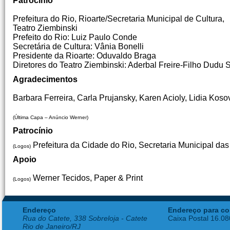
Patrocínio
Prefeitura do Rio, Rioarte/Secretaria Municipal de Cultura,
Teatro Ziembinski
Prefeito do Rio: Luiz Paulo Conde
Secretária de Cultura: Vânia Bonelli
Presidente da Rioarte: Oduvaldo Braga
Diretores do Teatro Ziembinski: Aderbal Freire-Filho Dudu 
Agradecimentos
Barbara Ferreira, Carla Prujansky, Karen Acioly, Lidia Koso
(Última Capa – Anúncio Werner)
Patrocínio
Prefeitura da Cidade do Rio, Secretaria Municipal das 
(Logos)
Apoio
Werner Tecidos, Paper & Print
(Logos)
Endereço
Endereço para co
Rua do Catete, 338 Sobreloja - Catete
Caixa Postal 16.0
Rio de Janeiro/RJ