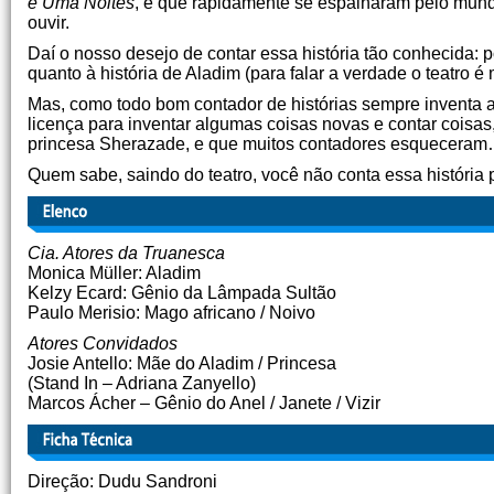
e Uma Noites
, e que rapidamente se espalharam pelo mundo 
ouvir.
Daí o nosso desejo de contar essa história tão conhecida: p
quanto à história de Aladim (para falar a verdade o teatro é
Mas, como todo bom contador de histórias sempre inventa a
licença para inventar algumas coisas novas e contar coisas
princesa Sherazade, e que muitos contadores esquecera
Quem sabe, saindo do teatro, você não conta essa história 
Cia. Atores da Truanesca
Monica Müller: Aladim
Kelzy Ecard: Gênio da Lâmpada Sultão
Paulo Merisio: Mago africano / Noivo
Atores Convidados
Josie Antello: Mãe do Aladim / Princesa
(Stand In – Adriana Zanyello)
Marcos Ácher – Gênio do Anel / Janete / Vizir
Direção: Dudu Sandroni