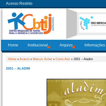
Acesso Restrito
Home
Institucional
Arquivo
Informações
Home
»
Acervo
»
Marcos Ácher
»
Como Ator
» 2001 – Aladim
2001 – ALADIM