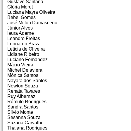
Gustavo Santana
Glória Moret
Luciana Mayra Oliveira
Bebel Gomes
José Milton Damasceno
Júnior Alves
laura Aderne
Leandro Freitas
Leonardo Braza
Letícia de Oliveira
Lidiane Ribeiro
Luciano Fernandez
Mácio Vieira
Michel Delaviera
Mônica Santos
Nayara dos Santos
Newton Souza
Renata Tavares
Ruy Albernaz
Rômulo Rodrigues
Sandra Santos
Sílvio Monte
Sesanna Souza
Suzana Carvalho
Thaiana Rodrigues