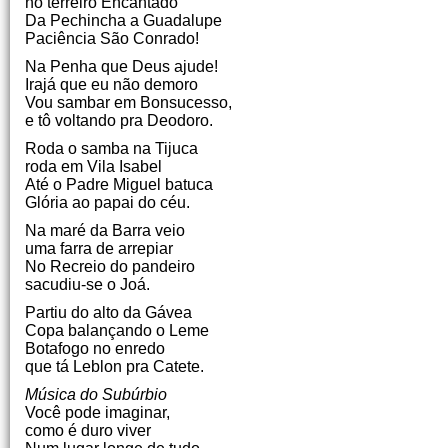
no terreiro Encantado
Da Pechincha a Guadalupe
Paciência São Conrado!
Na Penha que Deus ajude!
Irajá que eu não demoro
Vou sambar em Bonsucesso,
e tô voltando pra Deodoro.
Roda o samba na Tijuca
roda em Vila Isabel
Até o Padre Miguel batuca
Glória ao papai do céu.
Na maré da Barra veio
uma farra de arrepiar
No Recreio do pandeiro
sacudiu-se o Joá.
Partiu do alto da Gávea
Copa balançando o Leme
Botafogo no enredo
que tá Leblon pra Catete.
Música do Subúrbio
Você pode imaginar,
como é duro viver