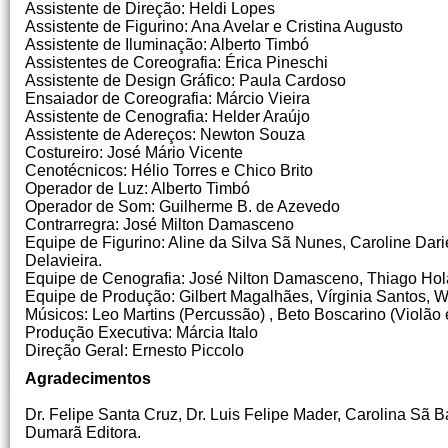
Assistente de Direção: Heldi Lopes
Assistente de Figurino: Ana Avelar e Cristina Augusto
Assistente de Iluminação: Alberto Timbó
Assistentes de Coreografia: Érica Pineschi
Assistente de Design Gráfico: Paula Cardoso
Ensaiador de Coreografia: Márcio Vieira
Assistente de Cenografia: Helder Araújo
Assistente de Adereços: Newton Souza
Costureiro: José Mário Vicente
Cenotécnicos: Hélio Torres e Chico Brito
Operador de Luz: Alberto Timbó
Operador de Som: Guilherme B. de Azevedo
Contrarregra: José Milton Damasceno
Equipe de Figurino: Aline da Silva Sã Nunes, Caroline Dari
Delavieira.
Equipe de Cenografia: José Nilton Damasceno, Thiago Ho
Equipe de Produção: Gilbert Magalhães, Vírginia Santos, 
Músicos: Leo Martins (Percussão) , Beto Boscarino (Violão e
Produção Executiva: Márcia Italo
Direção Geral: Ernesto Piccolo
Agradecimentos
Dr. Felipe Santa Cruz, Dr. Luis Felipe Mader, Carolina Sã B
Dumarã Editora.