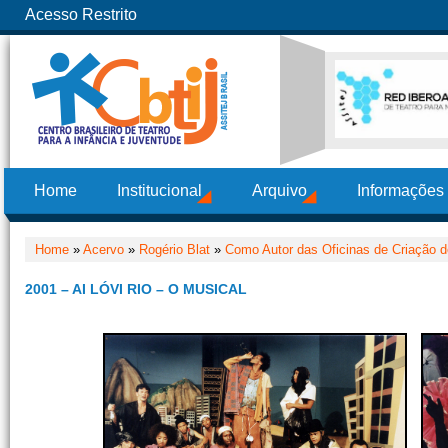
Acesso Restrito
Home
Institucional
Arquivo
Informações
Home
»
Acervo
»
Rogério Blat
»
Como Autor das Oficinas de Criação d
2001 – AI LÓVI RIO – O MUSICAL