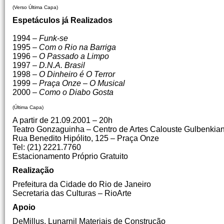
(Verso Última Capa)
Espetáculos já Realizados
1994 –
Funk-se
1995 –
Com o Rio na Barriga
1996 –
O Passado a Limpo
1997 –
D.N.A. Brasil
1998 –
O Dinheiro é O Terror
1999 –
Praça Onze – O Musical
2000 –
Como o Diabo Gosta
(Última Capa)
A partir de 21.09.2001 – 20h
Teatro Gonzaguinha – Centro de Artes Calouste Gulbenkia
Rua Benedito Hipólito, 125 – Praça Onze
Tel: (21) 2221.7760
Estacionamento Próprio Gratuito
Realização
Prefeitura da Cidade do Rio de Janeiro
Secretaria das Culturas – RioArte
Apoio
DeMillus, Lunarnil Materiais de Construção