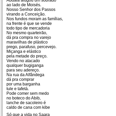
Abdala alugou um sobrado
ao lado de Moisés.
Nosso Senhor dos Passos
virando a Conceição.
Nos fundos moram as famílias,
na frente é que se vende
todo tipo de mercadoria
No mesmo quarteirão,
dá pra compra no varejo
maravilhas de plástico
prego, parafuso, percevejo.
Miçanga e elástico
pela metade do preço.
Vendo no atacado
qualquer bugiganga
para seu adereço.
Na rua da Alfândega
dá pra comprar
por uma barganha
tule e tafetá.
Pode comer sem medo
no boteco do Abib,
lanche de sacoleiro é
caldo de cana com kibe
Só que a vida no Saara