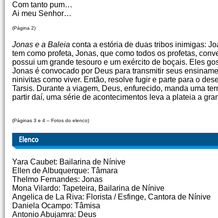
Com tanto pum…
Ai meu Senhor…
(Página 2)
Jonas e a Baleia
conta a estória de duas tribos inimigas: J
tem como profeta, Jonas, que como todos os profetas, conver
possui um grande tesouro e um exército de boçais. Eles go
Jonas é convocado por Deus para transmitir seus ensiname
ninivitas como viver. Então, resolve fugir e parte para o d
Tarsis. Durante a viagem, Deus, enfurecido, manda uma terr
partir daí, uma série de acontecimentos leva a plateia a g
Teatro Tablado, Rio d
(Páginas 3 e 4 – Fotos do elenco)
Yara Caubet: Bailarina de Nínive
Ellen de Albuquerque: Tâmara
Thelmo Fernandes: Jonas
Mona Vilardo: Tapeteira, Bailarina de Nínive
Angelica de La Riva: Florista / Esfinge, Cantora de Nínive
Daniela Ocampo: Tâmisa
Antonio Abujamra: Deus