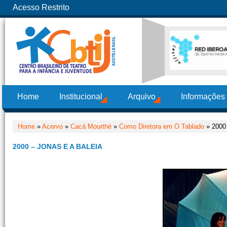
Acesso Restrito
Home
Institucional
Arquivo
Informações
Home
»
Acervo
»
Cacá Mourthé
»
Como Diretora em O Tablado
» 2000 
2000 – JONAS E A BALEIA