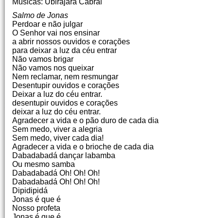
Músicas: Ubirajara Cabral
Salmo de Jonas
Perdoar e não julgar
O Senhor vai nos ensinar
a abrir nossos ouvidos e corações
para deixar a luz da céu entrar
Não vamos brigar
Não vamos nos queixar
Nem reclamar, nem resmungar
Desentupir ouvidos e corações
Deixar a luz do céu entrar.
desentupir ouvidos e corações
deixar a luz do céu entrar.
Agradecer a vida e o pão duro de cada dia
Sem medo, viver a alegria
Sem medo, viver cada dia!
Agradecer a vida e o brioche de cada dia
Dabadabadá dançar labamba
Ou mesmo samba
Dabadabadá Oh! Oh! Oh!
Dabadabadá Oh! Oh! Oh!
Dipidipidá
Jonas é que é
Nosso profeta
Jonas é que é