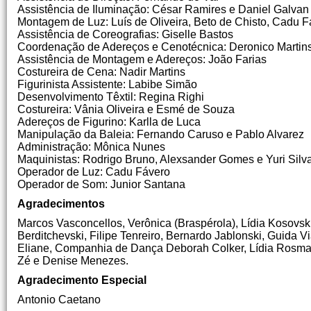
Assistência de Iluminação: César Ramires e Daniel Galvan
Montagem de Luz: Luís de Oliveira, Beto de Chisto, Cadu 
Assistência de Coreografias: Giselle Bastos
Coordenação de Adereços e Cenotécnica: Deronico Martin
Assistência de Montagem e Adereços: João Farias
Costureira de Cena: Nadir Martins
Figurinista Assistente: Labibe Simão
Desenvolvimento Têxtil: Regina Righi
Costureira: Vânia Oliveira e Esmé de Souza
Adereços de Figurino: Karlla de Luca
Manipulação da Baleia: Fernando Caruso e Pablo Alvarez
Administração: Mônica Nunes
Maquinistas: Rodrigo Bruno, Alexsander Gomes e Yuri Silv
Operador de Luz: Cadu Fávero
Operador de Som: Junior Santana
Agradecimentos
Marcos Vasconcellos, Verônica (Braspérola), Lídia Kosovsk
Berditchevski, Filipe Tenreiro, Bernardo Jablonski, Guida Vi
Eliane, Companhia de Dança Deborah Colker, Lídia Rosman,
Zé e Denise Menezes.
Agradecimento Especial
Antonio Caetano