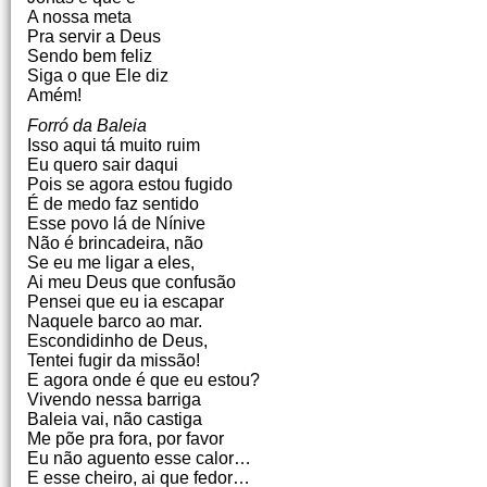
A nossa meta
Pra servir a Deus
Sendo bem feliz
Siga o que Ele diz
Amém!
Forró da Baleia
Isso aqui tá muito ruim
Eu quero sair daqui
Pois se agora estou fugido
É de medo faz sentido
Esse povo lá de Nínive
Não é brincadeira, não
Se eu me ligar a eles,
Ai meu Deus que confusão
Pensei que eu ia escapar
Naquele barco ao mar.
Escondidinho de Deus,
Tentei fugir da missão!
E agora onde é que eu estou?
Vivendo nessa barriga
Baleia vai, não castiga
Me põe pra fora, por favor
Eu não aguento esse calor…
E esse cheiro, ai que fedor…