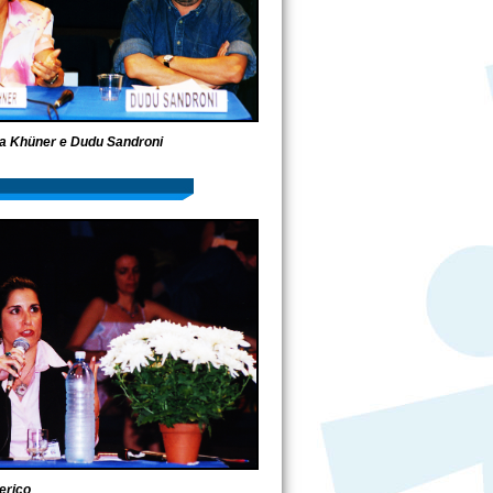
a Khüner e Dudu Sandroni
erico