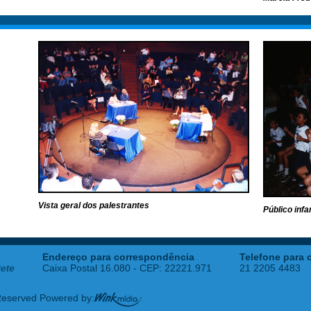
Vista geral dos palestrantes
Público inf
Endereço para correspondência
Telefone para 
tete
Caixa Postal 16.080 - CEP: 22221.971
21 2205 4483
 Reserved Powered by: