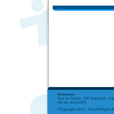
Endereço
Rua do Catete, 338 Sobreloja - Ca
Rio de Janeiro/RJ
©Copyright 2013 - Cbtij All Rights