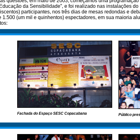
utras questões, em maio de 2003, começamos uma programação 
Educação da Sensibilidade”, e foi realizado nas instalações
scentos) participantes, nos três dias de mesas redondas e deba
de 1.500 (um mil e quinhentos) espectadores, em sua maioria a
tos:
Fachada do Espaço SESC Copacabana
Público pres