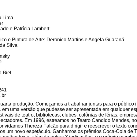
o Lima
er
gado e Patrícia Lambert
ico e Pintura de Arte: Deronico Martins e Angela Guaraná
 da Silva
ansky
o
 Biel
8241
.br
uarta produção. Começamos a trabalhar juntas para o público i
,
em uma versão que pudesse ser apresentada em qualquer es
stivais de teatro, bibliotecas, clubes, colônias de férias, empre
pectadores. Em 1996, estreamos no Teatro Candido Mendes, n
 convidamos Thereza Falcão para dirigir e reescrever o texto con
imos um novo espetáculo. Ganhamos os prêmios Coca-Cola de 
 e melhor texto, além de outras 3 indicações, e o prêmio mam