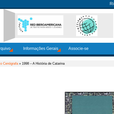
Ri
rquivo
Informações Gerais
Associe-se
o Cenógrafa
» 1998 – A História de Catarina