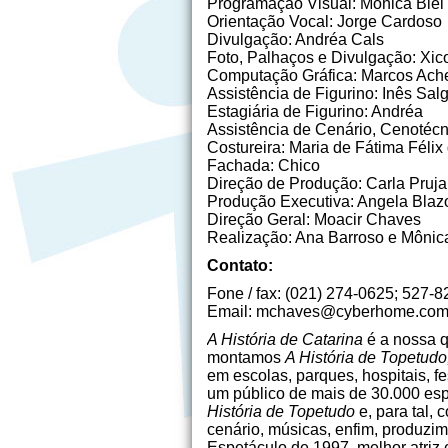
Programação Visual: Mônica Biel
Orientação Vocal: Jorge Cardoso
Divulgação: Andréa Cals
Foto, Palhaços e Divulgação: Xic
Computação Gráfica: Marcos Ach
Assistência de Figurino: Inês Sal
Estagiária de Figurino: Andréa
Assistência de Cenário, Cenotécn
Costureira: Maria de Fátima Félix
Fachada: Chico
Direção de Produção: Carla Pruj
Produção Executiva: Angela Blaz
Direção Geral: Moacir Chaves
Realização: Ana Barroso e Mônica
Contato:
Fone / fax: (021) 274-0625; 527-
Email: mchaves@cyberhome.com
A História de Catarina
é a nossa q
montamos
A História de Topetudo
em escolas, parques, hospitais, fe
um público de mais de 30.000 es
História de Topetudo
e, para tal,
cenário, músicas, enfim, produz
Espetáculo de 1997, melhor atriz