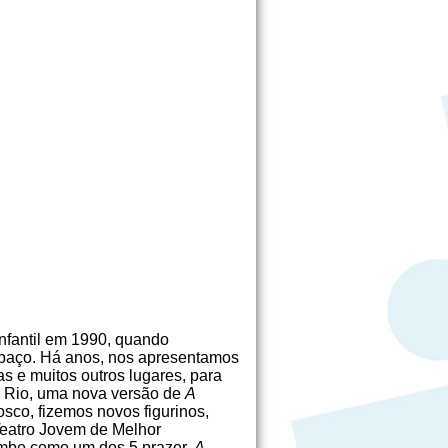
nfantil em 1990, quando
paço. Há anos, nos apresentamos
sas e muitos outros lugares, para
o Rio, uma nova versão de
A
osco, fizemos novos figurinos,
Teatro Jovem de Melhor
bembe como um dos 5 prazer,
A