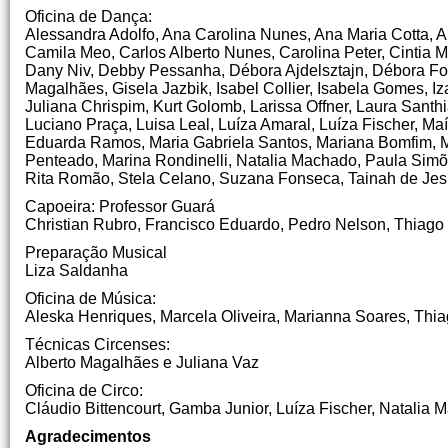
Oficina de Dança:
Alessandra Adolfo, Ana Carolina Nunes, Ana Maria Cotta, A
Camila Meo, Carlos Alberto Nunes, Carolina Peter, Cintia M
Dany Niv, Debby Pessanha, Débora Ajdelsztajn, Débora Fon
Magalhães, Gisela Jazbik, Isabel Collier, Isabela Gomes, Iz
Juliana Chrispim, Kurt Golomb, Larissa Offner, Laura Santh
Luciano Praça, Luisa Leal, Luíza Amaral, Luíza Fischer, Ma
Eduarda Ramos, Maria Gabriela Santos, Mariana Bomfim, M
Penteado, Marina Rondinelli, Natalia Machado, Paula Simõ
Rita Romão, Stela Celano, Suzana Fonseca, Tainah de Jesus
Capoeira: Professor Guará
Christian Rubro, Francisco Eduardo, Pedro Nelson, Thiago 
Preparação Musical
Liza Saldanha
Oficina de Música:
Aleska Henriques, Marcela Oliveira, Marianna Soares, Thia
Técnicas Circenses:
Alberto Magalhães e Juliana Vaz
Oficina de Circo:
Cláudio Bittencourt, Gamba Junior, Luíza Fischer, Natalia
Agradecimentos