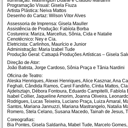
Iluminação: Washington Duarte e Cláudio Martanni
Programação Visual: Gisela Fiuza
Artista Plástica: Neiva Mattos
Desenho do Cartaz: Wilson Vitor Alves
Assessoria de Imprensa: Gisela Mauller
Assistência de Produção: Fabíola Borba
Costureira: Mariza, Marcellus, Sônia, Cida e Natalie
Cenotécnico: Ney e Cia.
Eletricista: Carlinhos, Maurício e Junior
Administração: Maria Izabel Tude
Produção Geral: Catsapá Produções Artísticas – Gisela Sa
Direção de Ator:
João Batista, Jorge Cardoso, Sônia Praça e Tânia Nardini
Oficina de Teatro:
Aleska Henriques, Alexei Henriques, Alice Kasznar, Ana Ca
Feghali, Cândida Ramos, Carol Fandiño, Cíntia Mattos, Cl
Ajdelsztajn, Débora Fontoura, Eduardo Campitelli, Fabíol
Isabel Collier, Jaqueline Amorim, Joanna Oliveira, Leonard
Rodrigues, Lucas Teixeira, Luciano Praça, Luiza Amaral, M
Santos, Mariana Jannuzzi, Mariana Mastrangelo, Natalia M
Romero, Stela Celano, Susana Macedo, Tainah de Jesus, Th
Coreografias:
Bia Pontes, Gisela Saldanha, Mabel Tude, Marcelo Gomes, Ma