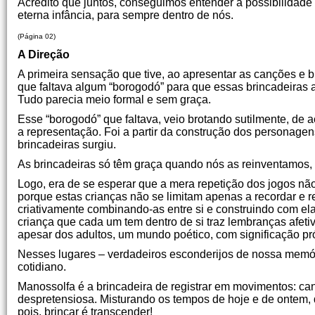
Acredito que juntos, conseguimos entender a possibilidade 
eterna infância, para sempre dentro de nós.
(Página 02)
A Direção
A primeira sensação que tive, ao apresentar as canções e b
que faltava algum “borogodó” para que essas brincadeiras
Tudo parecia meio formal e sem graça.
Esse “borogodó” que faltava, veio brotando sutilmente, de 
a representação. Foi a partir da construção dos personagens
brincadeiras surgiu.
As brincadeiras só têm graça quando nós as reinventamos, 
Logo, era de se esperar que a mera repetição dos jogos não 
porque estas crianças não se limitam apenas a recordar e
criativamente combinando-as entre si e construindo com el
criança que cada um tem dentro de si traz lembranças afeti
apesar dos adultos, um mundo poético, com significação pró
Nesses lugares – verdadeiros esconderijos de nossa memóri
cotidiano.
Manossolfa é a brincadeira de registrar em movimentos: can
despretensiosa. Misturando os tempos de hoje e de ontem, 
pois, brincar é transcender!