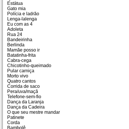
Estátua
Gato mia
Polícia e ladrão
Lenga-lalenga
Eu com as 4
Adoleta
Rua 24
Bandeirinha
Berlinda
Mamãe posso ir
Batatinha-frita
Cabra-cega
Chicotinho-queimado
Pular carniça
Morto vivo
Quatro cantos
Corrida de saco
Pera/uva/maçã
Telefone-sem-fio
Dança da Laranja
Dança da Cadeira
O que seu mestre mandar
Patinete
Corda
Bambolê