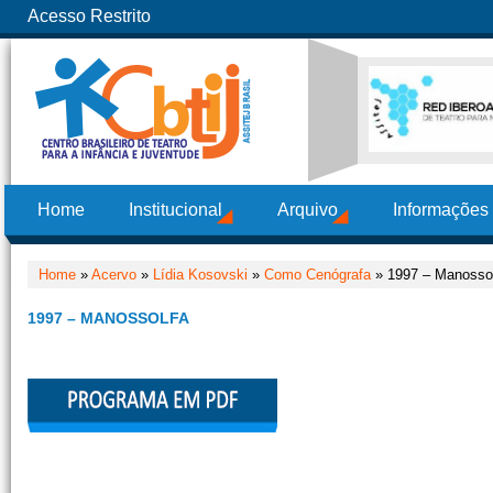
Acesso Restrito
Home
Institucional
Arquivo
Informações
Home
»
Acervo
»
Lídia Kosovski
»
Como Cenógrafa
» 1997 – Manosso
1997 – MANOSSOLFA