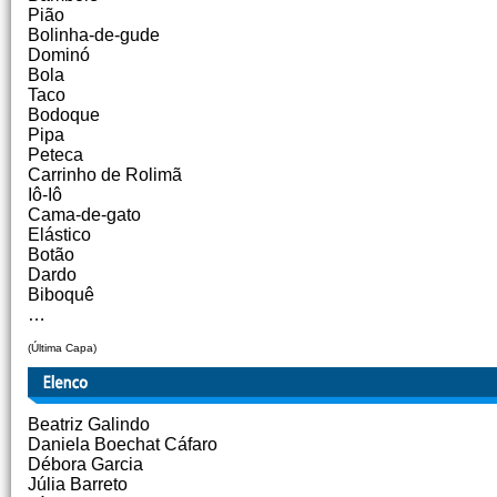
Pião
Bolinha-de-gude
Dominó
Bola
Taco
Bodoque
Pipa
Peteca
Carrinho de Rolimã
Iô-Iô
Cama-de-gato
Elástico
Botão
Dardo
Biboquê
…
(Última Capa)
Beatriz Galindo
Daniela Boechat Cáfaro
Débora Garcia
Júlia Barreto