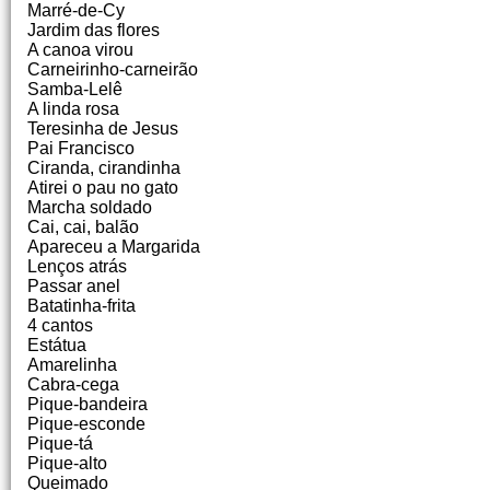
Marré-de-Cy
Jardim das flores
A canoa virou
Carneirinho-carneirão
Samba-Lelê
A linda rosa
Teresinha de Jesus
Pai Francisco
Ciranda, cirandinha
Atirei o pau no gato
Marcha soldado
Cai, cai, balão
Apareceu a Margarida
Lenços atrás
Passar anel
Batatinha-frita
4 cantos
Estátua
Amarelinha
Cabra-cega
Pique-bandeira
Pique-esconde
Pique-tá
Pique-alto
Queimado