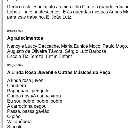
Dedico este espetáculo ao meu filho Ciro e à grande educad
Lobos”, hoje adolescentes. E às queridas mestras Agnes M
para este trabalho, E, João Lutz.
(Página 03)
Agradecimentos
Nancy e Luccy Deccache, Maria Eunice Moço, Paulo Moço, P
Augusto de Oliveira Távora, Sérgio Lutz Barbosa
Escola Tia Tereza, Enfim Enfant
(Página 04)
A Linda Rosa Juvenil e Outras Músicas da Peça
A linda rosa juvenil
Candiero
Papaguaio, periquito
Canoa nova/A canoa virou
Eu sou pobre, pobre, pobre
A carrocinha pegou
Passa, passa gavião
O pião
Vai abóbora
Siricoté