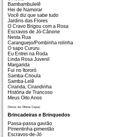
Bambambulelê
Hei de Namorar
Você diz que sabe tudo
Jardins das Flores
O Cravo Brigou com a Rosa
Escravos de Jó-Cânone
Nesta Rua
Caranguejo/Pombinha rolinha
O sapo Cururu
Eu Entrei na Roda
Linda Rosa Juvenil
Margarida
Fui no Itororó
Samba-Crioula
Samba-Lelê
Ciranda, Cirandinha
História de Trancoso
Meus Oito Anos
(Verso da Última Capa)
Brincadeiras e Brinquedos
Passa-passa gavião
Pimentinha-pimentão
Escravos-de-Jó