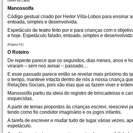
(Verso da Capa)
Manossolfa
Código gestual criado por Heitor Villa-Lobos para ensinar a
entoada, simples e desenvolvida.
Espetáculo de teatro feito por e para crianças com o objeti
e hoje. Espetáculo falado, entoado, simples e desenvolvido
(Página 01)
O Roteiro
De repente parece que os segundos, dias meses, anos e ho
viraram – sem nos avisar – passado…
E esse passado parece então se revelar mais próximo do 
o tempo, manteve intacta dentro de nós a nossa criança que 
Relações Sociais, pois são elas que as fazem viver e entende
Manossolfa partiu da ideia do registro de brincadeiras e c
esquecidas.
A partir de temas propostos às crianças escrevi, reescrevi
tendo como fio condutor imaginário e os jogos infantis.
A tarefa de escrever e mudar tudo de lugar várias vezes, a
espetáculo.