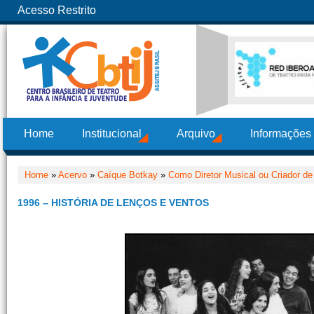
Acesso Restrito
Home
Institucional
Arquivo
Informações
Home
»
Acervo
»
Caíque Botkay
»
Como Diretor Musical ou Criador de
1996 – HISTÓRIA DE LENÇOS E VENTOS