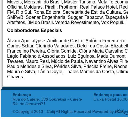
Móveis, Mercantil do Brasil, Máster Turismo, Meta Telecomu
Officina Molduras, Pirelli, Protherm, Real Palace Hotel, 
FM, Rio Sul, Rona Editora, Secretária de Est. da Cultura, 
SMP&B, Soenar Engenharia, Suggar, Tabacow, Tapeçaria Marc
Artefatos, 3M do Brasil. Vereda Revestimento, Vox Populi.
Colaboradores Especiais
Álvaro Apocalypse, Amílcar de Castro, Antônio Ferreira Ro
Carlos Scliar, Clorindo Valadares, Delcir da Costa, Eliza
Francelino Pereira, Glória Gomide, Glória Maria Carvalho
Légio Fabiano & Associados, Luiz Eguinoa, Madu Dumont, M
Tavares, Mauro Resi, Múcio de Paula, Navantino Alves Filh
Paulo Mendes e Silva, Pérides Silva, Priscila Freire, Rac
Moura e Silva, Tânia Doyle, Thales Martins da Costa, Últim
Chaves.
Endereço
Endereço para co
Rua do Catete, 338 Sobreloja - Catete
Caixa Postal 16.0
Rio de Janeiro/RJ
©Copyright 2013 - Cbtij All Rights Reserved Powered by: