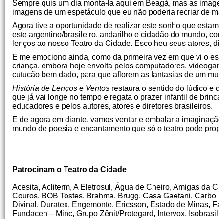
Sempre quis um dia monta-la aqui em Beagá, mas as imag
imagens de um espetáculo que eu não poderia recriar de man
Agora tive a oportunidade de realizar este sonho que esta
este argentino/brasileiro, andarilho e cidadão do mundo, co
lenços ao nosso Teatro da Cidade. Escolheu seus atores, d
E me emociono ainda, como da primeira vez em que vi o espe
criança, embora hoje envolta pelos computadores, videog
cutucão bem dado, para que aflorem as fantasias de um mund
História de Lenços e Ventos
restaura o sentido do lúdico e
que já vai longe no tempo e regata o prazer infantil de brin
educadores e pelos autores, atores e diretores brasileiros.
E de agora em diante, vamos ventar e embalar a imaginaç
mundo de poesia e encantamento que só o teatro pode prop
Patrocinam o Teatro da Cidade
Acesita, Acliterm, A Eletrosul, Água de Cheiro, Amigas da 
Couros, BOB Tostes, Brahma, Brugg, Casa Gaetani, Carbo I
Divinal, Duratex, Engemonte, Ericsson, Estado de Minas, Fa
Fundacen – Minc, Grupo Zênit/Protegard, Intervox, Isobrasi