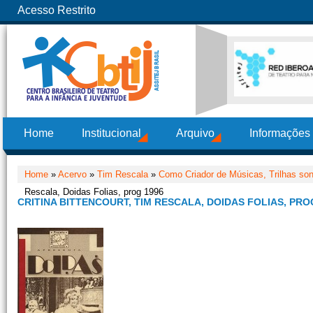
Acesso Restrito
Home
Institucional
Arquivo
Informações
Home
»
Acervo
»
Tim Rescala
»
Como Criador de Músicas, Trilhas son
Rescala, Doidas Folias, prog 1996
CRITINA BITTENCOURT, TIM RESCALA, DOIDAS FOLIAS, PRO