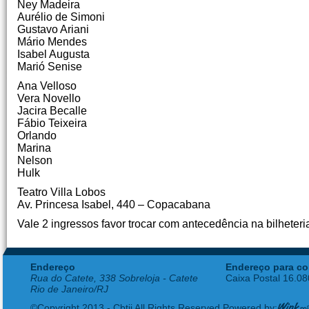
Ney Madeira
Aurélio de Simoni
Gustavo Ariani
Mário Mendes
Isabel Augusta
Marió Senise
Ana Velloso
Vera Novello
Jacira Becalle
Fábio Teixeira
Orlando
Marina
Nelson
Hulk
Teatro Villa Lobos
Av. Princesa Isabel, 440 – Copacabana
Vale 2 ingressos favor trocar com antecedência na bilheteria
Endereço
Endereço para co
Rua do Catete, 338 Sobreloja - Catete
Caixa Postal 16.0
Rio de Janeiro/RJ
©Copyright 2013 - Cbtij All Rights Reserved Powered by: