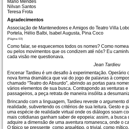
Mário Mendes
Nilvan Santos
Teresa Frota
Agradecimentos
Associação de Mantenedores e Amigos do Teatro Villa Lob
Portela, Hélio Balbi, Isabel Augusta, Pina Coco
(Página 03)
Como falar, se esquecemos todos os nomes? Como nomear s
ou pelos movimentos que os condizem até nós? Eu caminha
cada visão me questionava.
Jean Tardieu
Encenar Tardieu é um desafio à experimentação. Operário da
nova forma dramática que vai do jogo de palavras à compos
chamado “Teatro do Absurdo”, abrindo as portas para nome
vários elementos de sua busca. Contrapondo as venturas 
passageiros, a peça retrata de maneira insólita a desuman
Brincando com a linguagem, Tardieu reveste o argumento d
realidade, subvertendo os critérios de sua leitura. Gesto
uma espécie de realidade virtual onde os diálogos soam 
mais cotidianas ganham saber de epopeia: assim, a busca
adquire a dimensão de uma aventura romanesca, onde o cav
O típico se pressente como arquétipo, o trivial, como míti