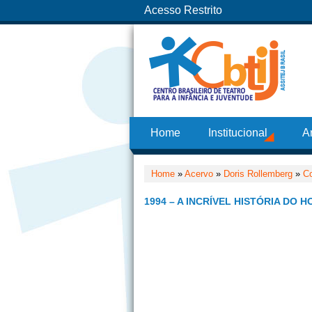
Acesso Restrito
Home
Institucional
A
Home
»
Acervo
»
Doris Rollemberg
»
C
1994 – A INCRÍVEL HISTÓRIA DO H