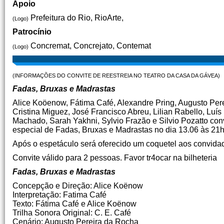
Apoio
Prefeitura do Rio, RioArte,
(Logo)
Patrocínio
Concremat, Concrejato, Contemat
(Logo)
(INFORMAÇÕES DO CONVITE DE REESTREIA NO TEATRO DA CASA DA GÁVEA)
Fadas, Bruxas e Madrastas
Alice Koöenow, Fátima Café, Alexandre Pring, Augusto Pere
Cristina Miguez, José Francisco Abreu, Lilian Rabello, Luí
Machado, Sarah Yakhni, Sylvio Frazão e Silvio Pozatto co
especial de Fadas, Bruxas e Madrastas no dia 13.06 às 21
Após o espetáculo será oferecido um coquetel aos convida
Convite válido para 2 pessoas. Favor tr4ocar na bilheteria
Fadas, Bruxas e Madrastas
Concepção e Direção: Alice Koënow
Interpretação: Fatima Café
Texto: Fátima Café e Alice Koënow
Trilha Sonora Original: C. E. Café
Cenário: Augusto Pereira da Rocha