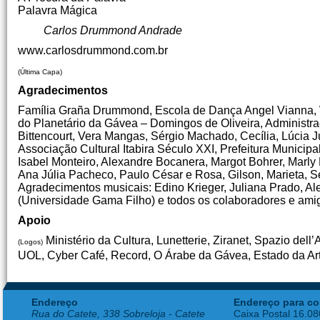
Palavra Mágica
Carlos Drummond Andrade
www.carlosdrummond.com.br
(Última Capa)
Agradecimentos
Família Graña Drummond, Escola de Dança Angel Vianna, Walt
do Planetário da Gávea – Domingos de Oliveira, Administ
Bittencourt, Vera Mangas, Sérgio Machado, Cecília, Lúcia Ju
Associação Cultural Itabira Século XXI, Prefeitura Municipal
Isabel Monteiro, Alexandre Bocanera, Margot Bohrer, Marly
Ana Júlia Pacheco, Paulo César e Rosa, Gilson, Marieta, S
Agradecimentos musicais: Edino Krieger, Juliana Prado, Ale
(Universidade Gama Filho) e todos os colaboradores e amig
Apoio
Ministério da Cultura, Lunetterie, Ziranet, Spazio dell
(Logos)
UOL, Cyber Café, Record, O Árabe da Gávea, Estado da Arte
Endereço
Endereço para co
Rua do Catete, 338 Sobreloja - Catete
Caixa Postal 16.0