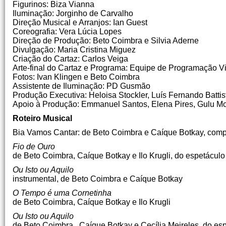
Figurinos: Biza Vianna
Iluminação: Jorginho de Carvalho
Direção Musical e Arranjos: Ian Guest
Coreografia: Vera Lúcia Lopes
Direção de Produção: Beto Coimbra e Silvia Aderne
Divulgação: Maria Cristina Miguez
Criação do Cartaz: Carlos Veiga
Arte-final do Cartaz e Programa: Equipe de Programação Vi
Fotos: Ivan Klingen e Beto Coimbra
Assistente de Iluminação: PD Gusmão
Produção Executiva: Heloisa Stockler, Luís Fernando Battis
Apoio à Produção: Emmanuel Santos, Elena Pires, Gulu Mon
Roteiro Musical
Bia Vamos Cantar: de Beto Coimbra e Caíque Botkay, comp
Fio de Ouro
de Beto Coimbra, Caíque Botkay e Ilo Krugli, do espetácul
Ou Isto ou Aquilo
instrumental, de Beto Coimbra e Caíque Botkay
O Tempo é uma Cornetinha
de Beto Coimbra, Caíque Botkay e Ilo Krugli
Ou Isto ou Aquilo
de Beto Coimbra , Caíque Botkay e Cecília Meireles, do es