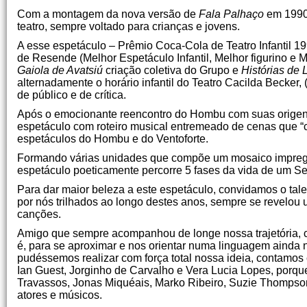
Com a montagem da nova versão de
Fala Palhaço
em 1990
teatro, sempre voltado para crianças e jovens.
A esse espetáculo – Prêmio Coca-Cola de Teatro Infantil 19
de Resende (Melhor Espetáculo Infantil, Melhor figurino 
Gaiola de Avatsiú
criação coletiva do Grupo e
Histórias de
alternadamente o horário infantil do Teatro Cacilda Becker
de público e de crítica.
Após o emocionante reencontro do Hombu com suas origens –
espetáculo com roteiro musical entremeado de cenas que “
espetáculos do Hombu e do Ventoforte.
Formando várias unidades que compõe um mosaico impregnad
espetáculo poeticamente percorre 5 fases da vida de um S
Para dar maior beleza a este espetáculo, convidamos o tal
por nós trilhados ao longo destes anos, sempre se revelou 
canções.
Amigo que sempre acompanhou de longe nossa trajetória, 
é, para se aproximar e nos orientar numa linguagem ainda 
pudéssemos realizar com força total nossa ideia, contamos
Ian Guest, Jorginho de Carvalho e Vera Lucia Lopes, porqu
Travassos, Jonas Miquéais, Marko Ribeiro, Suzie Thompson,
atores e músicos.