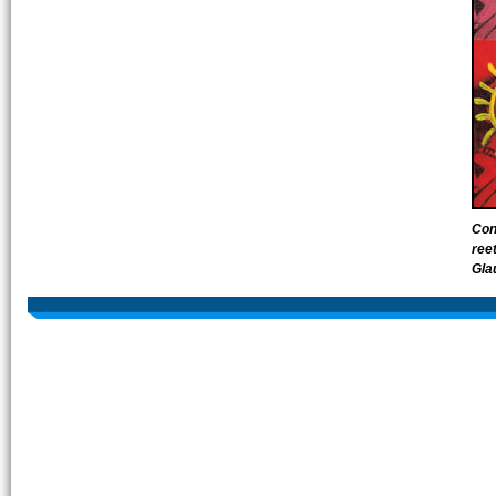
Con
ree
Glau