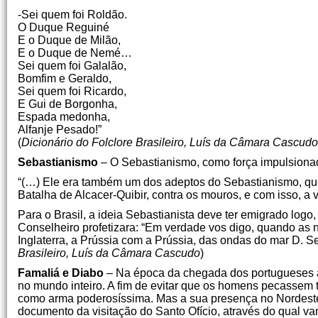
-Sei quem foi Roldão.
O Duque Reguiné
E o Duque de Milão,
E o Duque de Nemé…
Sei quem foi Galalão,
Bomfim e Geraldo,
Sei quem foi Ricardo,
E Gui de Borgonha,
Espada medonha,
Alfanje Pesado!”
(
Dicionário do Folclore Brasileiro, Luís da Câmara Cascudo
Sebastianismo
– O Sebastianismo, como força impulsionado
“(…) Ele era também um dos adeptos do Sebastianismo, que
Batalha de Alcacer-Quibir, contra os mouros, e com isso, a 
Para o Brasil, a ideia Sebastianista deve ter emigrado logo
Conselheiro profetizara: “Em verdade vos digo, quando as n
Inglaterra, a Prússia com a Prússia, das ondas do mar D. Se
Brasileiro, Luís da Câmara Cascudo
)
Famaliá e Diabo
– Na época da chegada dos portugueses ao
no mundo inteiro. A fim de evitar que os homens pecassem 
como arma poderosíssima. Mas a sua presença no Nordeste s
documento da visitação do Santo Ofício, através do qual v