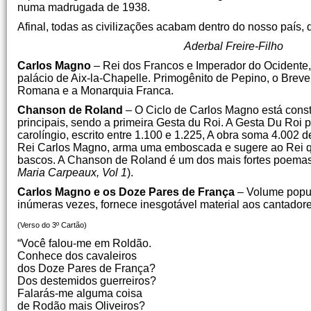
numa madrugada de 1938.
Afinal, todas as civilizações acabam dentro do nosso país,
Aderbal Freire-Filho
Carlos Magno
– Rei dos Francos e Imperador do Ocidente, 
palácio de Aix-la-Chapelle. Primogênito de Pepino, o Breve,
Romana e a Monarquia Franca.
Chanson de Roland
– O Ciclo de Carlos Magno está const
principais, sendo a primeira Gesta du Roi. A Gesta Du Roi
carolíngio, escrito entre 1.100 e 1.225, A obra soma 4.002
Rei Carlos Magno, arma uma emboscada e sugere ao Rei qu
bascos. A Chanson de Roland é um dos mais fortes poemas b
Maria Carpeaux, Vol 1
).
Carlos Magno e os Doze Pares de França
– Volume popula
inúmeras vezes, fornece inesgotável material aos cantadore
(Verso do 3º Cartão)
“Você falou-me em Roldão.
Conhece dos cavaleiros
dos Doze Pares de França?
Dos destemidos guerreiros?
Falarás-me alguma coisa
de Rodão mais Oliveiros?