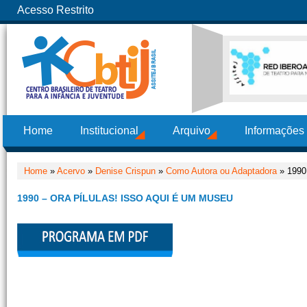
Acesso Restrito
Home
Institucional
Arquivo
Informações
Home
»
Acervo
»
Denise Crispun
»
Como Autora ou Adaptadora
» 1990 
1990 – ORA PÍLULAS! ISSO AQUI É UM MUSEU