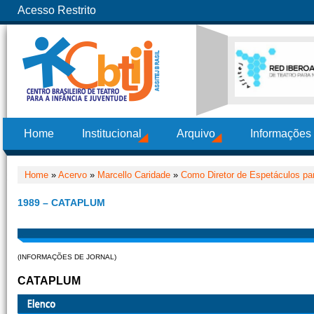
Acesso Restrito
Home
Institucional
Arquivo
Informações
Home
»
Acervo
»
Marcello Caridade
»
Como Diretor de Espetáculos pa
1989 – CATAPLUM
(INFORMAÇÕES DE JORNAL)
CATAPLUM