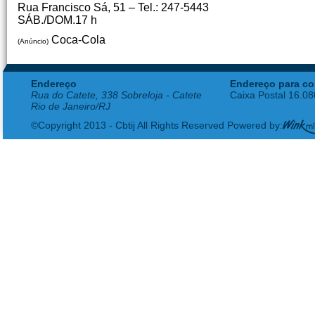
Rua Francisco Sá, 51 – Tel.: 247-5443
SÁB./DOM.17 h
Coca-Cola
(Anúncio)
Endereço
Endereço para co
Rua do Catete, 338 Sobreloja - Catete
Caixa Postal 16.0
Rio de Janeiro/RJ
©Copyright 2013 - Cbtij All Rights Reserved Powered by: