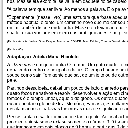
nós. Mas se ela exorbita, se vai além daquele fio de cabelo 
“A palavra tem que ser livre. Ao menos a palavra. E o palavr
“Experimentei (nesse livro) uma estrutura que fosse ade
método habitual e tentei um caminho novo que me cansou ba
enfim, também ficou sendo outra. Mas se eu levantar a pel
sua luta, sua vontade em meio das ambiguidades e perplex
(Página 04 – Anúncios: Boat Keeper, Mazzuca, COMEP, Jean Fabian, Colégio Oswald de 
(Página 05)
Adaptação: Adélia Maria Nicolete
As Meninas
é um grito contra O Tempo. Um grito mudo como 
debatendo dentro de um globo de luz. O tempo linear é um 
soube como sair. Tem gente que sai, de um jeito ou de outr
pele.
Partindo desta ideia, deixei um pouco de lado o enredo par
quatro focos narrativos e resolvi desenvolver a ação em ci
tempos é o tempo Linear, aquele do globo. Os outros quatr
ou arrebentar o globo de luz: Memória, Fantasia, Simultane
desfilam ações e palavras luminosas mas de significado so
Pensei tanta coisa, li, comi tanto e tanta gente. Ao final a
pro meu entusiasmo e êxtase somente o número 9: 9 tratame
que transcorre em dois blocos de 9 horas a partir das 9 d