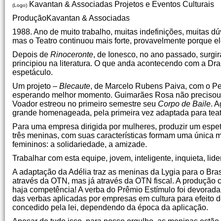
Kavantan & Associadas Projetos e Eventos Culturais
(Logo)
ProduçãoKavantan & Associadas
1988. Ano de muito trabalho, muitas indefinições, muitas dúv
mas o Teatro continuou mais forte, provavelmente porque el
Depois de
Rinoceronte
, de Ionesco, no ano passado, surgi
principiou na literatura. O que anda acontecendo com a D
espetáculo.
Um projeto –
Blecaute
, de Marcelo Rubens Paiva, com o Pes
esperando melhor momento. Guimarães Rosa não precisou a
Voador estreou no primeiro semestre seu
Corpo de Baile
. 
grande homenageada, pela primeira vez adaptada para teat
Para uma empresa dirigida por mulheres, produzir um espetá
três meninas, com suas características formam uma única
femininos: a solidariedade, a amizade.
Trabalhar com esta equipe, jovem, inteligente, inquieta, lide
A adaptação da Adélia traz as meninas da Lygia para o Brasi
através da OTN, mas já através da OTN fiscal. A produção cu
haja competência! A verba do Prêmio Estímulo foi devorada
das verbas aplicadas por empresas em cultura para efeito d
concedido pela lei, dependendo da época da aplicação.