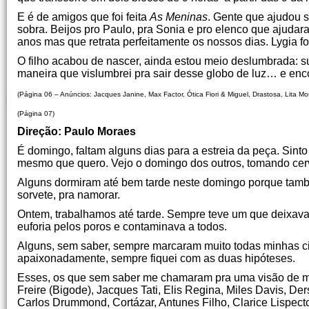
E é de amigos que foi feita
As Meninas
. Gente que ajudou 
sobra. Beijos pro Paulo, pra Sonia e pro elenco que ajudara
anos mas que retrata perfeitamente os nossos dias. Lygia foi 
O filho acabou de nascer, ainda estou meio deslumbrada: 
maneira que vislumbrei pra sair desse globo de luz… e enco
(Página 06 – Anúncios: Jacques Janine, Max Factor, Ótica Fiori & Miguel, Drastosa, Lita Mor
(Página 07)
Direção: Paulo Moraes
É domingo, faltam alguns dias para a estreia da peça. Sint
mesmo que quero. Vejo o domingo dos outros, tomando cerve
Alguns dormiram até bem tarde neste domingo porque també
sorvete, pra namorar.
Ontem, trabalhamos até tarde. Sempre teve um que deixava
euforia pelos poros e contaminava a todos.
Alguns, sem saber, sempre marcaram muito todas minhas cila
apaixonadamente, sempre fiquei com as duas hipóteses.
Esses, os que sem saber me chamaram pra uma visão de mu
Freire (Bigode), Jacques Tati, Elis Regina, Miles Davis, De
Carlos Drummond, Cortázar, Antunes Filho, Clarice Lispector,