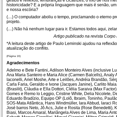
gestos e reflexos, lembranças e cicatrizes, o lixo de nós 
historicidade? E a própria linguagem que mais é senão, um l
e nossa escória?
(…) O computador aboliu o tempo, proclamando o eterno pr
projeto.
(…) Não há nenhum lugar para ir. Estamos todos aqui, zelan
Artigo publicado na revista Corpo 
*A leitura deste artigo de Paulo Leminski ajudou na refle
atualização do conflito.
(Página 16)
Agradecimentos
Adelmo e Bete Fantini, Adilson Monteiro Alves (inclusive
Ana Maria Santeiro e Maria Alice (Carmen Balcells), Analy 
Iaconelli, Ariel Moshe, Arte e Leilões, Andréia Brandão, S
Carla Faria, Geraldo e Ivone (Jacques Janine), Carlito Mai
(Brasilit), Cláudia e Ella Dottori, Clélia Saraiva (Max Fac
Gomes e Remo lo Leggio, Cristine White, Delia Nicolete, D
Eduardo Bradízio, Equipo OP (Lolô, Ibraim, Toninho, Paul
SOS-Mata Atlântica, Hans Windmüller, Iara Abbud, Iaraci R
José barros Neto, Jô Acs, Julie e Rosita (Rose Benedetti), K
Biasi, Marcos Amaral, Mariângela Alves de Lima, Maria An