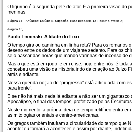
O figurino é a segunda pele do ator. É a primeira visão do
meninas.
(Página 14 – Anúncios: Estúdio K, Sugestão, Rose Benedetti, Le Postiche, Workout)
(Página 15)
Paulo Leminski: A Idade do Lixo
O tempo gira ou caminha em linha reta? Para os romanos 
deserto entre os dedos de um viajante sedento. Para os chin
se o passar das horas queimando varinhas de incenso de d
Mas o que está em jogo, e em crise, hoje entre nós, é toda
concebeu uma visão da História indo da criação ao Juízo Fi
atrás e adiante.
Nossa querida noção de “progresso” está articulada com ess
para frente”.
E se não há mais nada lá adiante a não ser um gigantesco
Apocalipse, o final dos tempos, profetizado pelas Escrituras
Neste momento, a própria ideia de tempo retilíneo entra em
as mitologias orientais e centro-americanas.
Os gregos também intuíram a circularidade do tempo que Ni
aconteceu tornará a acontecer, e assim por diante, indefini