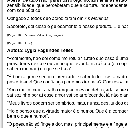
Apesar de tudo isso, para nosso orgulho, as meninas est
sensibilidade, que perceberam que a cultura, independente 
com seu público.
Obrigado a todos que acreditaram em
As Meninas
.
Saboreie, deliciosa e gulosamente o nosso produto. Ele n
(Página 02 – Anúncio: Arfrio Refrigeração)
(Página 03 – Foto)
Autora: Lygia Fagundes Telles
“Realmente, não sei como me rotular. Creio que essa é uma
provadores de café ou vinho que levantam a xícara (ou copo
sabem (ou não) do que se trata”.
“É bom a gente ser lido, premiado e sobretudo – ser amad
posteridade! Que confiança podemos ter nela? Com essa me
“Amo muito meu trabalho enquanto estou debruçada sobre 
sai sozinho por aí esse amor vai se arrefecendo, já não é a
“Meus livros podem ser sombrios, mas, nunca destituídos d
“Hoje penso que a virtude maior é o humor. Que é a corage
bem o que é humor”.
“O poeta não só finge a dor, mas, principalmente ele finge a