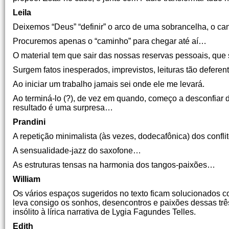
Leila
Deixemos “Deus” “definir” o arco de uma sobrancelha, o can
Procuremos apenas o “caminho” para chegar até aí…
O material tem que sair das nossas reservas pessoais, que
Surgem fatos inesperados, imprevistos, leituras tão defere
Ao iniciar um trabalho jamais sei onde ele me levará.
Ao terminá-lo (?), de vez em quando, começo a desconfiar 
resultado é uma surpresa…
Prandini
A repetição minimalista (às vezes, dodecafônica) dos conf
A sensualidade-jazz do saxofone…
As estruturas tensas na harmonia dos tangos-paixões…
William
Os vários espaços sugeridos no texto ficam solucionados co
leva consigo os sonhos, desencontros e paixões dessas trê
insólito à lírica narrativa de Lygia Fagundes Telles.
Edith