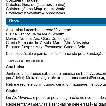
Costureira: Haidée
Cabelos: Geraldo (Jacques Janine)
Colaboração na Maquiagem: Wado
Produção: Kavantam & Associadas
Ana Luísa Lacombe: Lorena Vaz Leme
Elaine Sarino: Lia de Melo Schultz
Mayara Norbim: Ana Clara Conceição
Clarita Sampaio: Irmã Bula, Madre Alix, Mãezinha
Eduardo Gaspar: Max, Escamoso, Guga e Belo
Este espetáculo é parcialmente financiado pela Fundaçã
(Página 10 e 11 – fotos do elenco)
Ana Luísa
Junta-se uma equipe saborosa e amassa-se bem. Acrescen
por Adélia). Mexa devagar até adquirir uma consistência ag
Retire e recheie com figurino, cenário, maquiagem e tudo qu
Clarita
Ler
As Meninas
é penetrar pela imaginação no rico mundo d
Representar
As Meninas
é senti-las na pele e trazê-las dia