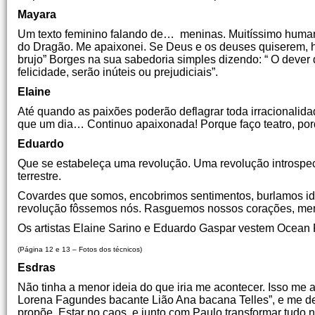
Mayara
Um texto feminino falando de… meninas. Muitíssimo humano
do Dragão. Me apaixonei. Se Deus e os deuses quiserem, há 
brujo” Borges na sua sabedoria simples dizendo: “ O dever 
felicidade, serão inúteis ou prejudiciais”.
Elaine
Até quando as paixões poderão deflagrar toda irracionalid
que um dia… Continuo apaixonada! Porque faço teatro, porqu
Eduardo
Que se estabeleça uma revolução. Uma revolução introspe
terrestre.
Covardes que somos, encobrimos sentimentos, burlamos ide
revolução fôssemos nós. Rasguemos nossos corações, m
Os artistas Elaine Sarino e Eduardo Gaspar vestem Ocean P
(Página 12 e 13 – Fotos dos técnicos)
Esdras
Não tinha a menor ideia do que iria me acontecer. Isso me a
Lorena Fagundes bacante Lião Ana bacana Telles”, e me deix
propõe. Estar no caos, e junto com Paulo transformar tudo n