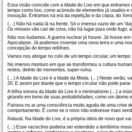
Essa visão coincide com a Idade do Lixo em que entramos re
tempo como lixo, como acúmulo de elementos já usados e r
inovação. Entramos na era da repetição e da cópia, do Xero
(…) Não há nada lá na frente. Só o imenso vazio de um “day
Os mísseis vão cair de cima, não há lugar para onde fugir, a
Não nos iludamos. A guerra nuclear já houve. Já houve em 
Apocalipse. Já podemos inventar uma nova terra e uma no
concepção do tempo retilíneo.
Vamos nos abrigar no colo de um tempo circular, um tempo r
No imenso monturo em que se transformou a cultura humana,
restos, detrito de momentos, super-ruína.
(…) A Idade do Lixo é a Idade da Moda. (…) Neste verão, v
20. E assim por diante que o tempo circular não pode parar
A trilha sonora da Idade do Lixo é o minimalismo (…) a músi
girando em torno de suas probabilidades, como um átomo e 
Pairava no ar uma consciência muito aguda de uma crise de cr
comportamento. É como se o novo não estivesse mais send
Natural. Na Idade do Lixo, é a própria ideia de novo que vai
(…) Esse raciocínio poderia ser estendido a territórios in