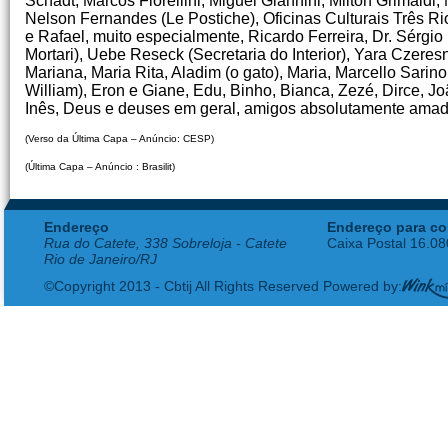
Schadt, Marcos Fiorellini, Miguel Giannini, Milton Grimald
Nelson Fernandes (Le Postiche), Oficinas Culturais Três Ri
e Rafael, muito especialmente, Ricardo Ferreira, Dr. Sérgio 
Mortari), Uebe Reseck (Secretaria do Interior), Yara Czeres
Mariana, Maria Rita, Aladim (o gato), Maria, Marcello Sari
William), Eron e Giane, Edu, Binho, Bianca, Zezé, Dirce, J
Inês, Deus e deuses em geral, amigos absolutamente amad
(Verso da Última Capa – Anúncio: CESP)
(Última Capa – Anúncio : Brasilit)
Endereço
Endereço para co
Rua do Catete, 338 Sobreloja - Catete
Caixa Postal 16.0
Rio de Janeiro/RJ
©Copyright 2013 - Cbtij All Rights Reserved Powered by: