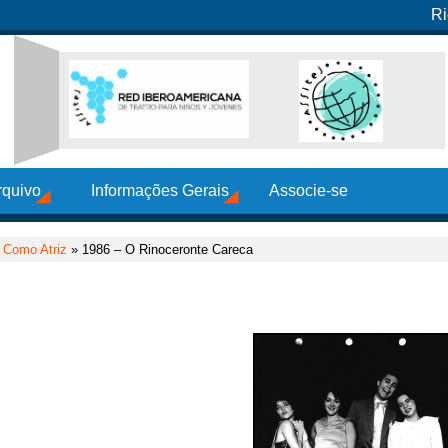
Ri
rquivo
Informações Gerais
Associe-se
»
Como Atriz
» 1986 – O Rinoceronte Careca