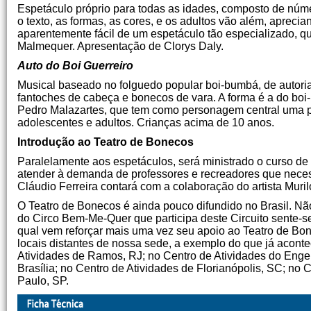
Espetáculo próprio para todas as idades, composto de núm
o texto, as formas, as cores, e os adultos vão além, aprecian
aparentemente fácil de um espetáculo tão especializado, q
Malmequer. Apresentação de Clorys Daly.
Auto do Boi Guerreiro
Musical baseado no folguedo popular boi-bumbá, de autoria
fantoches de cabeça e bonecos de vara. A forma é a do boi
Pedro Malazartes, que tem como personagem central uma p
adolescentes e adultos. Crianças acima de 10 anos.
Introdução ao Teatro de Bonecos
Paralelamente aos espetáculos, será ministrado o curso de 
atender à demanda de professores e recreadores que neces
Cláudio Ferreira contará com a colaboração do artista Muri
O Teatro de Bonecos é ainda pouco difundido no Brasil. Não
do Circo Bem-Me-Quer que participa deste Circuito sente-se
qual vem reforçar mais uma vez seu apoio ao Teatro de Bo
locais distantes de nossa sede, a exemplo do que já acont
Atividades de Ramos, RJ; no Centro de Atividades do En
Brasília; no Centro de Atividades de Florianópolis, SC; n
Paulo, SP.