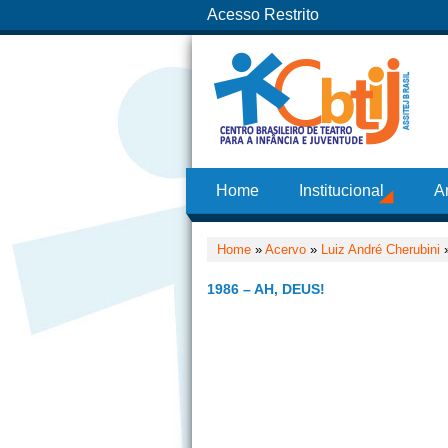
Acesso Restrito
Home
Institucional
A
Home
»
Acervo
»
Luiz André Cherubini
1986 – AH, DEUS!