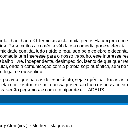
pela chanchada. O Termo assusta muita gente. Há um preconcei
nida. Para muitos a comédia válida é a comédia por excelência, 
cidade contida, tudo rígido e regulado pelo célebre e decanta
 comédia tem interesse para o nosso trabalho, este interesse re
balho livre, independente, desimpedido, isento de qualquer re
ar, onde a comunicação com a plateia seja autêntica, sem bar
u lugar e seu sentido.
palavra, que não as do espetáculo, seja supérflua. Todas as n
petáculo. Perdoe-me pela nossa pretensão fruto de nossa inexpe
itos, senão pegamos-te com um piparote e… ADEUS!
dy Alen (voz) e Mulher Esfaqueada