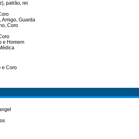
, patrão, rei
Coro
 Amigo, Guarda
ho, Coro
Coro
do e Homem
Médica
o e Coro
angel
los