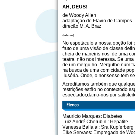
AH, DEUS!
de Woody Allen
adaptação de Flavio de Campos
direção M. A. Braz
(Interior)
No espetáculo a nossa opção foi 
fruto de uma visão de classe defi
cheia de maneirismos, de uma comi
teatral não nos interessa. Se uma
de um mergulho. Mergulho num tra
na busca de uma comicidade popul
ilusória. Onde, o nonsense tem se
Acreditamos também que qualquer 
restrições estão no contextodo es
espectador,damo-nos por satisfe
Maurício Marques: Diabetes
Luiz André Cherubini: Hepatite
Vanessa Ballalai: Sra Kupferberg
Elke Servaes: Empregada de Woo