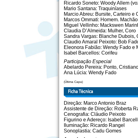
Ricardo Soneto: Woody Allem (voz)
Mario Santana: Traquiníases
Marcio Abreu: Bursite, Carteiro e 
Marcos Ommati: Homem. Machão,
Miguel Vellinho: Mackswen Marin
Claudia D’Almeida: Mulher, Coro
Sandra Vargas: Blanche Dubois, 
Claudio Amaral Peixoto: Bob Fa
Eleonora Fabião: Wendy Fado e 
Isabel Barcellos: Corifeu
Participação Especial
Abelardo Pereira: Ponto, Cristian
Ana Lúcia: Wendy Fado
(Última Capa)
Direção: Marco Antonio Braz
Assistente de Direção: Roberta R
Cenografia: Cláudio Peixoto
Figurino e Adereço: Isabel Barcel
Iluminação: Ricardo Rangel
Sonoplastia: Cadu Gomes