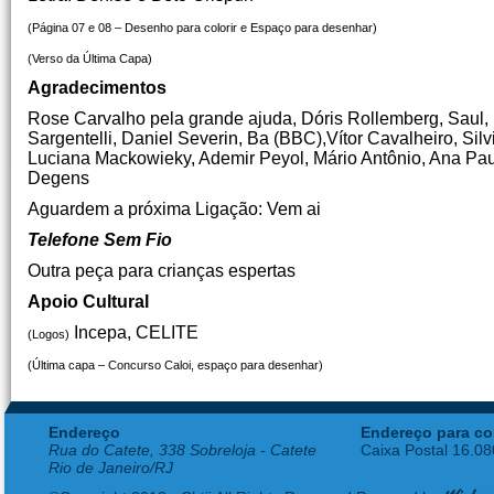
(Página 07 e 08 – Desenho para colorir e Espaço para desenhar)
(Verso da Última Capa)
Agradecimentos
Rose Carvalho pela grande ajuda, Dóris Rollemberg, Saul, S
Sargentelli, Daniel Severin, Ba (BBC),Vítor Cavalheiro, Silv
Luciana Mackowieky, Ademir Peyol, Mário Antônio, Ana Paula 
Degens
Aguardem a próxima Ligação: Vem ai
Telefone Sem Fio
Outra peça para crianças espertas
Apoio Cultural
Incepa, CELITE
(Logos)
(Última capa – Concurso Caloi, espaço para desenhar)
Endereço
Endereço para co
Rua do Catete, 338 Sobreloja - Catete
Caixa Postal 16.0
Rio de Janeiro/RJ