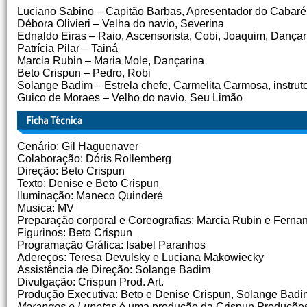
Luciano Sabino – Capitão Barbas, Apresentador do Cabaré,
Débora Olivieri – Velha do navio, Severina
Ednaldo Eiras – Raio, Ascensorista, Cobi, Joaquim, Dançar
Patrícia Pilar – Tainá
Marcia Rubin – Maria Mole, Dançarina
Beto Crispun – Pedro, Robi
Solange Badim – Estrela chefe, Carmelita Carmosa, instruto
Guico de Moraes – Velho do navio, Seu Limão
Cenário: Gil Haguenaver
Colaboração: Dóris Rollemberg
Direção: Beto Crispun
Texto: Denise e Beto Crispun
Iluminação: Maneco Quinderé
Musica: MV
Preparação corporal e Coreografias: Marcia Rubin e Fern
Figurinos: Beto Crispun
Programação Gráfica: Isabel Paranhos
Adereços: Teresa Devulsky e Luciana Makowiecky
Assistência de Direção: Solange Badim
Divulgação: Crispun Prod. Art.
Produção Executiva: Beto e Denise Crispun, Solange Badi
Morangos e Lunetas
é uma produção da Crispun Produções A