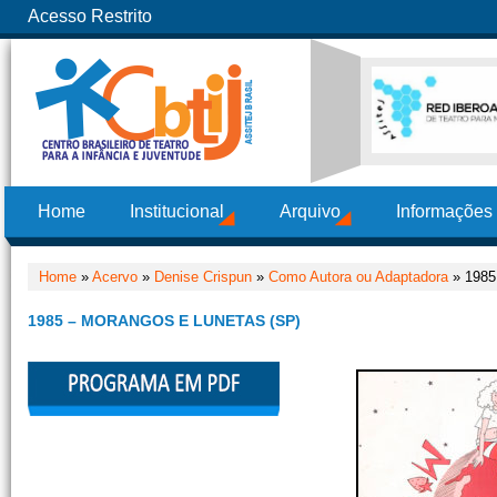
Acesso Restrito
Home
Institucional
Arquivo
Informações
Home
»
Acervo
»
Denise Crispun
»
Como Autora ou Adaptadora
» 1985
1985 – MORANGOS E LUNETAS (SP)