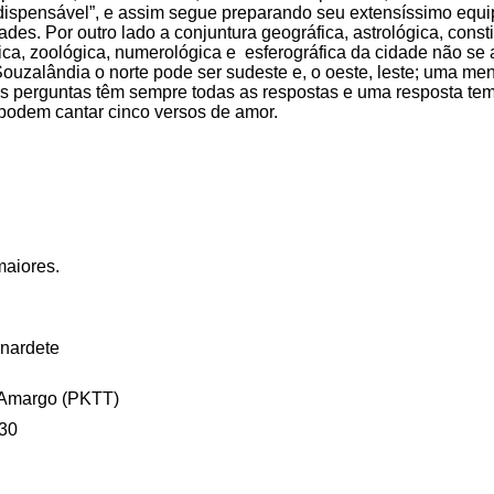
dispensável”, e assim segue preparando seu extensíssimo equ
lidades. Por outro lado a conjuntura geográfica, astrológica, cons
stica, zoológica, numerológica e esferográfica da cidade não se 
ouzalândia o norte pode ser sudeste e, o oeste, leste; uma men
as perguntas têm sempre todas as respostas e uma resposta tem
podem cantar cinco versos de amor.
maiores.
rnardete
 Amargo (PKTT)
-30