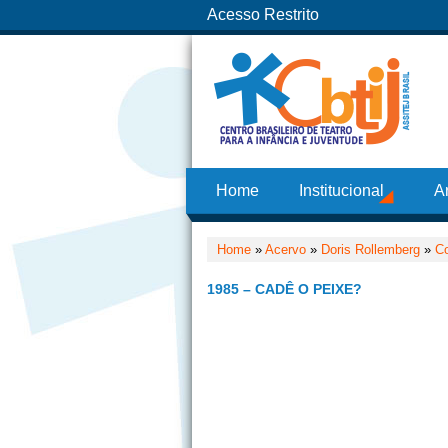
Acesso Restrito
Home
Institucional
A
Home
»
Acervo
»
Doris Rollemberg
»
Co
1985 – CADÊ O PEIXE?