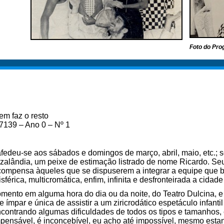
Foto do Pr
em faz o resto
7139 – Ano 0 – Nº 1
fedeu-se aos sábados e domingos de março, abril, maio, etc.;
zalândia, um peixe de estimação listrado de nome Ricardo. S
ompensa àqueles que se dispuserem a integrar a equipe que b
isférica, multicromática, enfim, infinita e desfronteirada a cida
mento em alguma hora do dia ou da noite, do Teatro Dulcina, e
ímpar e única de assistir a um ziricrodático espetáculo infantil 
ncontrando algumas dificuldades de todos os tipos e tamanhos, 
impensável, é inconcebível, eu acho até impossível, mesmo estan