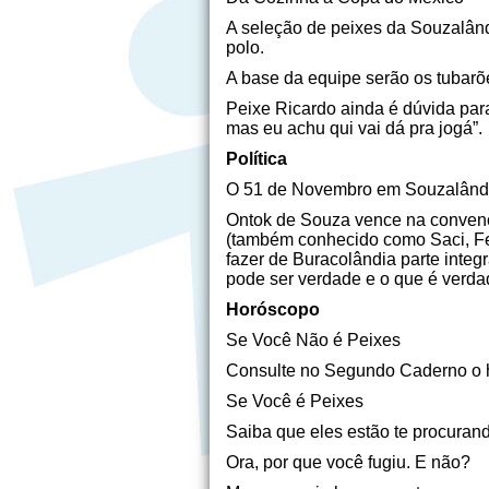
A seleção de peixes da Souzalân
polo.
A base da equipe serão os tubarõ
Peixe Ricardo ainda é dúvida para
mas eu achu qui vai dá pra jogá”.
Política
O 51 de Novembro em Souzalând
Ontok de Souza vence na convenç
(também conhecido como Saci, Fel
fazer de Buracolândia parte integ
pode ser verdade e o que é verda
Horóscopo
Se Você Não é Peixes
Consulte no Segundo Caderno o ho
Se Você é Peixes
Saiba que eles estão te procura
Ora, por que você fugiu. E não?