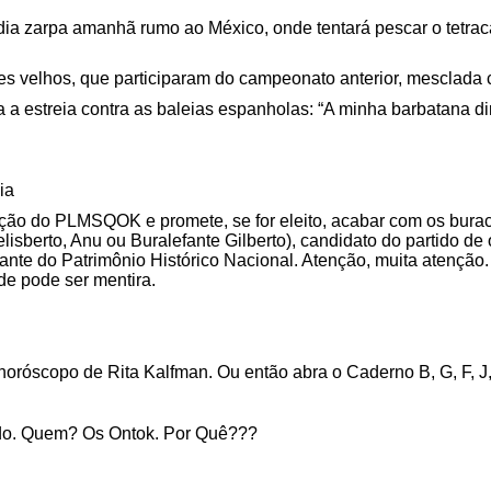
dia zarpa amanhã rumo ao México, onde tentará pescar o tetra
es velhos, que participaram do campeonato anterior, mesclada 
 a estreia contra as baleias espanholas: “A minha barbatana di
ia
ão do PLMSQOK e promete, se for eleito, acabar com os bura
isberto, Anu ou Buralefante Gilberto), candidato do partido 
rante do Patrimônio Histórico Nacional. Atenção, muita atençã
de pode ser mentira.
róscopo de Rita Kalfman. Ou então abra o Caderno B, G, F, J
ndo. Quem? Os Ontok. Por Quê???