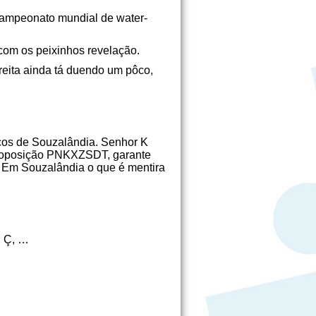
campeonato mundial de water-
com os peixinhos revelação.
reita ainda tá duendo um pôco,
cos de Souzalândia. Senhor K
de oposição PNKXZSDT, garante
o. Em Souzalândia o que é mentira
, Ç, …