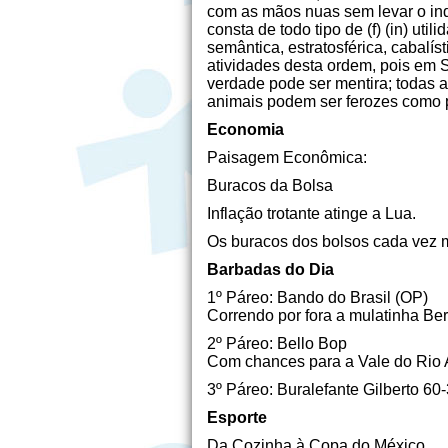
com as mãos nuas sem levar o in
consta de todo tipo de (f) (in) uti
semântica, estratosférica, cabalí
atividades desta ordem, pois em S
verdade pode ser mentira; todas 
animais podem ser ferozes como 
Economia
Paisagem Econômica:
Buracos da Bolsa
Inflação trotante atinge a Lua.
Os buracos dos bolsos cada vez 
Barbadas do Dia
1º Páreo: Bando do Brasil (OP)
Correndo por fora a mulatinha Be
2º Páreo: Bello Bop
Com chances para a Vale do Rio
3º Páreo: Buralefante Gilberto 60
Esporte
Da Cozinha à Copa do México