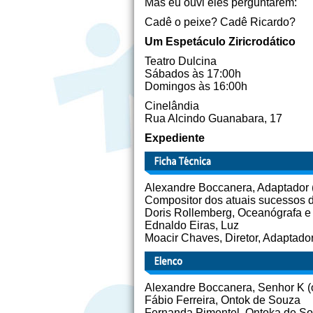
Mas eu ouvi eles perguntarem:
Cadê o peixe? Cadê Ricardo?
Um Espetáculo Ziricrodático
Teatro Dulcina
Sábados às 17:00h
Domingos às 16:00h
Cinelândia
Rua Alcindo Guanabara, 17
Expediente
Alexandre Boccanera, Adaptador (
Compositor dos atuais sucessos 
Doris Rollemberg, Oceanógrafa e 
Ednaldo Eiras, Luz
Moacir Chaves, Diretor, Adaptado
Alexandre Boccanera, Senhor K (ou
Fábio Ferreira, Ontok de Souza
Fernanda Pimentel, Ontoka de S