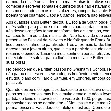
namorada ou até um acidente no mar. Minhas tentativas se
comecei a escrever sonatas e quartetos que não estavam di
mesmo ocupado com os meus afazeres, compor bastante. Esc
poema tonal chamado
Caos e Cosmos,
embora não estivess
Aos quatorze anos Britten deixou a Escola de Southlodge, 
e três suítes para piano, seis quartetos para cordas, um o
três dessas canções foram transformadas em arranjos, com
canções foram editadas mais tarde. Não há dúvida que esse
presente ao Festival de Norwich e Norfolk quando Frank Br
ficou emocionalmente paralisado. Três anos mais tarde, Brid
apresentou o jovem aluno, que inicia a partir daí estudos 
resumiu o período. “Ensinou-me a sentir e a pensar através 
especialmente salutar para a fluência musical de Britten; 
suas obras.
No período em que Britten passou no Gresham’s School, Hol
não parou de crescer – seus colegas freqüentemente o enco
estudou piano com Harold Samuel, em Londres, embora co
possível.
Quando deixou o colégio, aos dezessete anos, estava decid
pelos seus parentes, mas havia muita gente que não a leva
partida de tênis em Lowestoft, no verão de 1930, perguntara
compositor, todos se admiraram: – “Sim, mas e o que ma
permanência na Faculdade foi infeliz e frustrada. Como ele