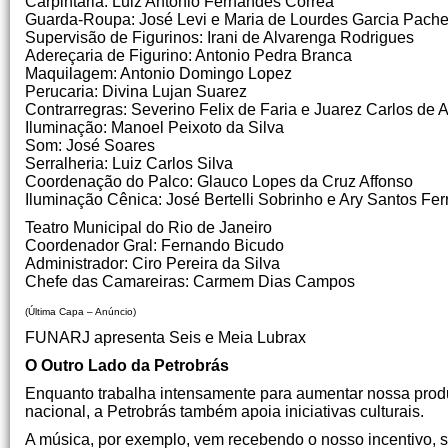
Carpintaria: Luiz Antonio Fernandes Correa
Guarda-Roupa: José Levi e Maria de Lourdes Garcia Pach
Supervisão de Figurinos: Irani de Alvarenga Rodrigues
Adereçaria de Figurino: Antonio Pedra Branca
Maquilagem: Antonio Domingo Lopez
Perucaria: Divina Lujan Suarez
Contrarregras: Severino Felix de Faria e Juarez Carlos de 
Iluminação: Manoel Peixoto da Silva
Som: José Soares
Serralheria: Luiz Carlos Silva
Coordenação do Palco: Glauco Lopes da Cruz Affonso
Iluminação Cênica: José Bertelli Sobrinho e Ary Santos Fer
Teatro Municipal do Rio de Janeiro
Coordenador Gral: Fernando Bicudo
Administrador: Ciro Pereira da Silva
Chefe das Camareiras: Carmem Dias Campos
(Última Capa – Anúncio)
FUNARJ apresenta Seis e Meia Lubrax
O Outro Lado da Petrobrás
Enquanto trabalha intensamente para aumentar nossa produç
nacional, a Petrobrás também apoia iniciativas culturais.
A música, por exemplo, vem recebendo o nosso incentivo, se