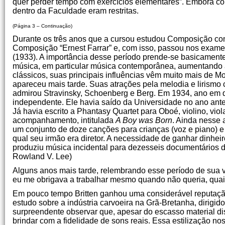
quer perder tempo com exercícios elementares”. Embora co
dentro da Faculdade eram restritas.
(Página 3 – Continuação)
Durante os três anos que a cursou estudou Composição co
Composição “Ernest Farrar” e, com isso, passou nos exam
(1933). A importância desse período prende-se basicamente
música, em particular música contemporânea, aumentando a
clássicos, suas principais influências vêm muito mais de 
apareceu mais tarde. Suas atrações pela melodia e lirismo
admirou Stravinsky, Schoenberg e Berg. Em 1934, ano em qu
independente. Ele havia saído da Universidade no ano anteri
Já havia escrito a Phantasy Quartet para Oboé, violino, vio
acompanhamento, intitulada
A Boy was Born
. Ainda nesse
um conjunto de doze canções para crianças (voz e piano) 
qual seu irmão era diretor. A necessidade de ganhar dinheir
produziu música incidental para dezesseis documentários 
Rowland V. Lee)
Alguns anos mais tarde, relembrando esse período de sua vi
eu me obrigava a trabalhar mesmo quando não queria, quai
Em pouco tempo Britten ganhou uma considerável reputa
estudo sobre a indústria carvoeira na Grã-Bretanha, dirigid
surpreendente observar que, apesar do escasso material d
brindar com a fidelidade de sons reais. Essa estilização