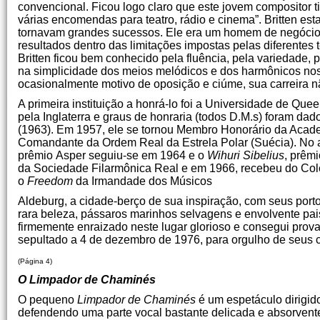
convencional. Ficou logo claro que este jovem compositor t
várias encomendas para teatro, rádio e cinema”. Britten es
tornavam grandes sucessos. Ele era um homem de negócios 
resultados dentro das limitações impostas pelas diferentes
Britten ficou bem conhecido pela fluência, pela variedade,
na simplicidade dos meios melódicos e dos harmônicos no
ocasionalmente motivo de oposição e ciúme, sua carreira n
A primeira instituição a honrá-lo foi a Universidade de Queen
pela Inglaterra e graus de honraria (todos D.M.s) foram dad
(1963). Em 1957, ele se tornou Membro Honorário da Academ
Comandante da Ordem Real da Estrela Polar (Suécia). No a
prêmio Asper seguiu-se em 1964 e o
Wihuri Sibelius
, prêm
da Sociedade Filarmônica Real e em 1966, recebeu do Col
o
Freedom
da Irmandade dos Músicos
Aldeburg, a cidade-berço de sua inspiração, com seus port
rara beleza, pássaros marinhos selvagens e envolvente pais
firmemente enraizado neste lugar glorioso e consegui provar
sepultado a 4 de dezembro de 1976, para orgulho de seus 
(Página 4)
O Limpador de Chaminés
O pequeno
Limpador de Chaminés
é um espetáculo dirigid
defendendo uma parte vocal bastante delicada e absorvent