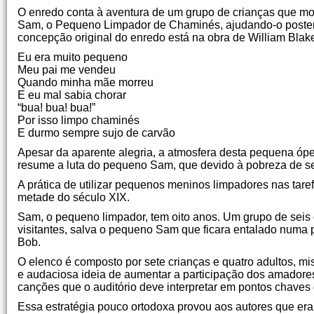
O enredo conta à aventura de um grupo de crianças que mor
Sam, o Pequeno Limpador de Chaminés, ajudando-o posteriorm
concepção original do enredo está na obra de William Blak
Eu era muito pequeno
Meu pai me vendeu
Quando minha mãe morreu
E eu mal sabia chorar
“bua! bua! bua!”
Por isso limpo chaminés
E durmo sempre sujo de carvão
Apesar da aparente alegria, a atmosfera desta pequena ópe
resume a luta do pequeno Sam, que devido à pobreza de se
A prática de utilizar pequenos meninos limpadores nas taref
metade do século XIX.
Sam, o pequeno limpador, tem oito anos. Um grupo de seis c
visitantes, salva o pequeno Sam que ficara entalado numa 
Bob.
O elenco é composto por sete crianças e quatro adultos, mis
e audaciosa ideia de aumentar a participação dos amadores
canções que o auditório deve interpretar em pontos chaves
Essa estratégia pouco ortodoxa provou aos autores que era 