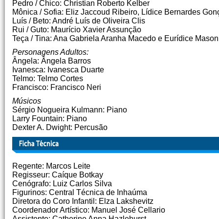
Pedro / Chico: Christian Roberto Kelber
Mônica / Sofia: Eliz Jaccoud Ribeiro, Lídice Bernardes Gon
Luís / Beto: André Luís de Oliveira Clis
Rui / Guto: Maurício Xavier Assunção
Teça / Tina: Ana Gabriela Aranha Macedo e Eurídice Mason
Personagens Adultos:
Ângela: Ângela Barros
Ivanesca: Ivanesca Duarte
Telmo: Telmo Cortes
Francisco: Francisco Neri
Músicos
Sérgio Nogueira Kulmann: Piano
Larry Fountain: Piano
Dexter A. Dwight: Percusão
Regente: Marcos Leite
Regisseur: Caíque Botkay
Cenógrafo: Luiz Carlos Silva
Figurinos: Central Técnica de Inhaúma
Diretora do Coro Infantil: Elza Lakshevitz
Coordenador Artístico: Manuel José Cellario
Assistente: Catherine Anna Hazlehurst