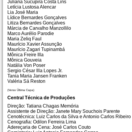
Juliana Sucupira Costa Lins
Letícia Lustosa Alencar
Lia José Maria
Lídice Bernardes Gonçalves
Litiza Bernardes Gonçalves
Márcia de Carvalho Manzollilo
Marco Aurélio Parodie
Maria Zeliq Faul
Maurício Xavier Assunção
Maurício Zagari Tupinambá
Mônica Freire Illa
Mônica Gouveia
Natália Von Poser
Sergio César Illa Lopes Jr.
Tania Maria Jansen Franken
Valéria Sá Reston
(Verso Última Capa)
Central Técnica de Produções
Direção: Tatiana Chagas Memória
Assistente de Direção: Janete Mary Souchois Parente
Cenotécnica: Luiz Carlos da Silva e Antonio Carlos Ribeiro
Cenografia: Odilon Ferreira Lima
Adereçaria de Cena: José Carlos Couto