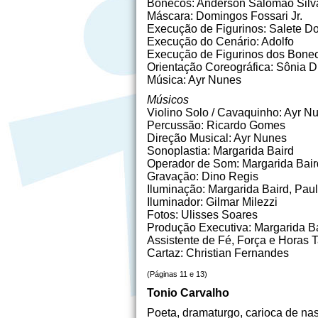
Bonecos: Anderson Salomão Silva
Máscara: Domingos Fossari Jr.
Execução de Figurinos: Salete D
Execução do Cenário: Adolfo
Execução de Figurinos dos Bonec
Orientação Coreográfica: Sônia D
Música: Ayr Nunes
Músicos
Violino Solo / Cavaquinho: Ayr N
Percussão: Ricardo Gomes
Direção Musical: Ayr Nunes
Sonoplastia: Margarida Baird
Operador de Som: Margarida Bair
Gravação: Dino Regis
Iluminação: Margarida Baird, Pau
Iluminador: Gilmar Milezzi
Fotos: Ulisses Soares
Produção Executiva: Margarida Ba
Assistente de Fé, Força e Horas T
Cartaz: Christian Fernandes
(Páginas 11 e 13)
Tonio Carvalho
Poeta, dramaturgo, carioca de na