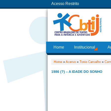
Acesso Restrito
Home
Institucional
A
Home
»
Acervo
»
Tonio Carvalho
»
Com
1986 (?) – A IDADE DO SONHO