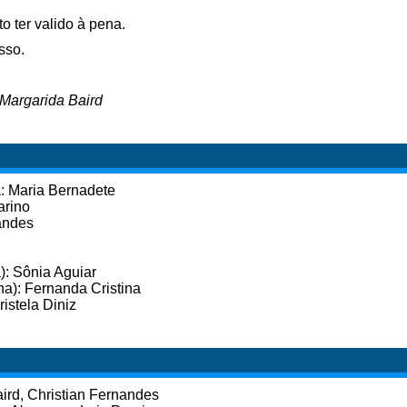
to ter valido à pena.
sso.
Margarida Baird
: Maria Bernadete
arino
nandes
): Sônia Aguiar
na): Fernanda Cristina
stela Diniz
ird, Christian Fernandes