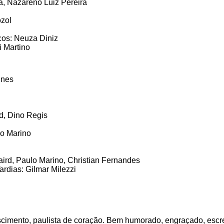
, Nazareno Luiz Pereira
ozol
os: Neuza Diniz
i Martino
unes
d, Dino Regis
lo Marino
ird, Paulo Marino, Christian Fernandes
ardias: Gilmar Milezzi
scimento, paulista de coração. Bem humorado, engraçado, esc