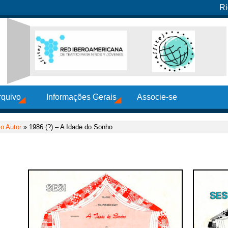
Ri
rquivo
Informações Gerais
Associe-se
o Autor
» 1986 (?) – A Idade do Sonho