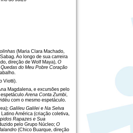
olinhas
(Maria Clara Machado,
 Sabag. Ao longo de sua carreira
do, direção de Wolf Maya),
O
 Quedas do Meu Pobre Coração
rabalho.
 Viotti).
 Ana Magdalena, e excursões pelo
o espetáculo
Arena Conta Zumbi
,
evidéu com o mesmo espetáculo.
rea);
Galileu Galilei
e
Na Selva
Latino América (criação coletiva,
épidos Rapazes e Sua
oduzido pelo Grupo Núcleo;
O
Malandro
(Chico Buarque, direção