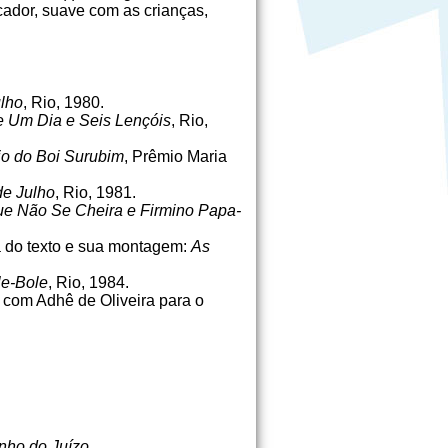
cador, suave com as crianças,
lho
, Rio, 1980.
de Um Dia e Seis Lençóis
, Rio,
io do Boi Surubim
, Prêmio Maria
de Julho
, Rio, 1981.
ue Não Se Cheira e Firmino Papa-
 do texto e sua montagem:
As
le-Bole
, Rio, 1984.
 com Adhê de Oliveira para o
nho do Juízo