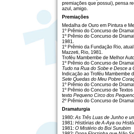
premiações que possui), pensa red
azul, amigo.
Premiações
Medalha de Ouro em Pintura e Med
1º Prêmio do Concurso de Dramat
1º Prêmio do Concurso de Dramat
1981.
1º Prêmio da Fundação Rio, atua
Mazzeti, Rio, 1981.
Troféu Mambembe de Melhor Auto
1º Prêmio do Concurso de Drama
Tudo na Rua do Sobe e Desce a 
Indicação ao Troféu Mambembe de
Sete Quedas do Meu Pobre Cora
1º Prêmio do Concurso de Drama
1º Prêmio do Concurso de Textos 
texto
Pequeno Circo dos Pequen
2º Prêmio do Concurso de Dramatu
Dramaturgia
1980:
As Três Luas de Junho e u
1981:
Histórias de A-Aya ou Hist
1981:
O Mistério do Boi Surubim
1982:
Dona Florzinha que Não Se