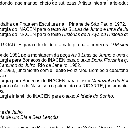
ondo, age manso, cheio de sutilezas. Artista integral, arte-edu
alha de Prata em Escultura na II Pinarte de São Paulo, 1972.
urgia do INACEN para o texto
As 3 Luas de Junho e uma de Ju
urgia do INACEN para o texto
Histórias de A-Aya ou História 
l RIOARTE, para o texto de dramaturgia para bonecos,
O Mistér
r de 1981 pela montagem da peça
As 3 Luas de Junho e uma 
turgia para Bonecos do INACEN para o texto
Dona Florzinha q
Caminho do Juízo
, Rio de Janeiro, 1982.
 1983, juntamente com o Teatro Feliz-Meu-Bem pela coautoria
ção
.
turgia para Bonecos do INACEN para o texto
Mariazinha do Bo
para o Auto de Natal sob o patrocínio da RIOARTE, juntamente
os
.
rgia Infantil do INACEN para o texto
A Idade do Sonho
.
ma de Julho
ória de Um Dia e Seis Lençóis
 Cheira e Firmino Papa-Tudo na Rua do Sobe e Desce a Cami