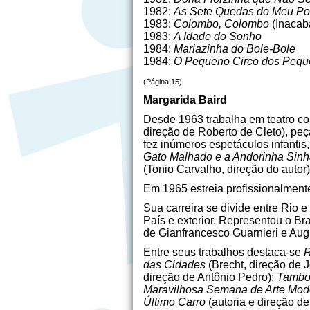
1982:
As Sete Quedas do Meu Po
1983:
Colombo, Colombo
(Inacab
1983:
A Idade do Sonho
1984:
Mariazinha do Bole-Bole
1984:
O Pequeno Circo dos Peq
(Página 15)
Margarida Baird
Desde 1963 trabalha em teatro co
direção de Roberto de Cleto), peç
fez inúmeros espetáculos infanti
Gato Malhado e a Andorinha Sin
(Tonio Carvalho, direção do autor
Em 1965 estreia profissionalmen
Sua carreira se divide entre Rio
País e exterior. Representou o Br
de Gianfrancesco Guarnieri e Au
Entre seus trabalhos destaca-se
R
das Cidades
(Brecht, direção de J
direção de Antônio Pedro);
Tambor
Maravilhosa Semana de Arte Mod
Último Carro
(autoria e direção d