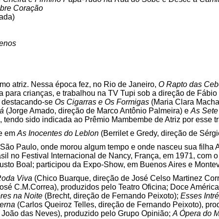
bre Coração
ada)
uenos
mo atriz. Nessa época fez, no Rio de Janeiro,
O Rapto das Ceb
a para crianças, e trabalhou na TV Tupi sob a direção de Fábio
s, destacando-se
Os Cigarras e Os Formigas
(Maria Clara Macha
há
(Jorge Amado, direção de Marco Antônio Palmeira) e
As Sete
), tendo sido indicada ao Prêmio Mambembe de Atriz por esse t
te em
As Inocentes do Leblon
(Berrilet e Gredy, direção de Sérgio
 e São Paulo, onde morou algum tempo e onde nasceu sua filha
asil no Festival Internacional de Nancy, França, em 1971, com 
gusto Boal; participou da Expo-Show, em Buenos Aires e Mont
oda Viva
(Chico Buarque, direção de José Celso Martinez Cor
osé C.M.Correa), produzidos pelo Teatro Oficina; Doce América 
es na Noite
(Brecht, direção de Fernando Peixoto);
Esses Intr
erna
(Carlos Queiroz Telles, direção de Fernando Peixoto), pr
e João das Neves), produzido pelo Grupo Opinião;
A Ópera do 