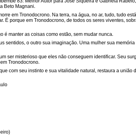
mbembe 83: Melhor Autor para José Siqueira e Gabriela Rabelo,
ra Beto Magnani.
orre em Tronodocrono. Na terra, na água, no ar, tudo, tudo es
ar. É porque em Tronodocrono, de todos os seres viventes, sob
go é manter as coisas como estão, sem mudar nunca.
s sentidos, o outro sua imaginação. Uma mulher sua memória e a
 um ser misterioso que eles não conseguem identificar. Seu su
r em Tronodocrono.
que com seu instinto e sua vitalidade natural, restaura a uni
aulo
eiro)