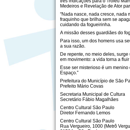
três indicações para o Troféu Ma
Medeiros e Revelação de Ator pa
“Nada nasce, nada cresce, nada m
fraquinho que brilha sem se apag
cuidando da fogueirinha.
A missão desses guardiães do fo
Para isso, um dos homens usa seu
a sua razão.
De repente, no meio deles, surge
em movimento: a vida torna a flui
Esse ser misterioso é um menino 
Espaço.”
Prefeitura do Município de São P
Prefeito Mário Covas
Secretaria Municipal de Cultura
Secretário Fábio Magalhães
Centro Cultural São Paulo
Diretor Fernando Lemos
Centro Cultural São Paulo
Rua Vergueiro, 1000 (Metrô Vergu