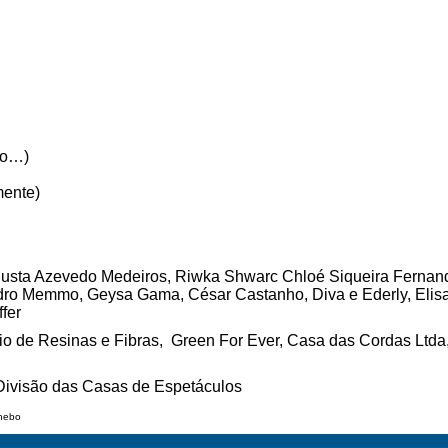
tro…)
mente)
gusta Azevedo Medeiros, Riwka Shwarc Chloé Siqueira Fernan
dro Memmo, Geysa Gama, César Castanho, Diva e Ederly, Eli
fer
io de Resinas e Fibras, Green For Ever, Casa das Cordas Ltda,
 Divisão das Casas de Espetáculos
Phebo