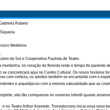
 Gabriela Rabelo
 Siqueira
ncisco Medeiros
i
eiro do Sul e Cooperativa Paulista de Teatro
a montanha, no coração da floresta onde o tempo foi parando de
o se concretizará aqui no Centro Cultural. Os novos horários f
; mas com certeza, os adultos também se encantarão com o espe
endentes e arquetípicos com a mesma naturalidade que as cria
espírito, são tão corriqueiras no universo infantil quanto amarra
e no Teatro Arthur Azevedo, Tronodocrono inicia essa nova t