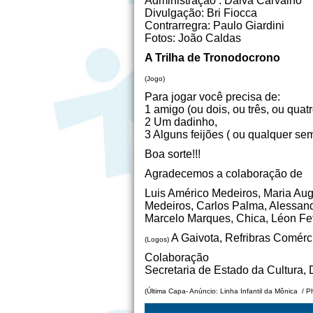
Administração : Dalva Carvalho
Divulgação: Bri Fiocca
Contrarregra: Paulo Giardini
Fotos: João Caldas
A Trilha de Tronodocrono
(Jogo)
Para jogar você precisa de:
1 amigo (ou dois, ou três, ou qua
2 Um dadinho,
3 Alguns feijões ( ou qualquer se
Boa sorte!!!
Agradecemos a colaboração de
Luis Américo Medeiros, Maria Au
Medeiros, Carlos Palma, Alessan
Marcelo Marques, Chica, Léon Fef
A Gaivota, Refribras Comérc
(Logos)
Colaboração
Secretaria de Estado da Cultura,
(Última Capa- Anúncio: Linha Infantil da Mônica / 