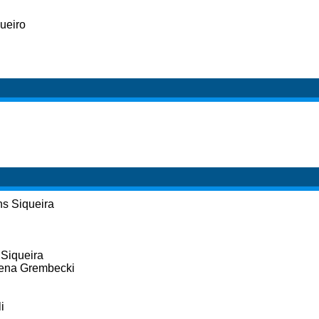
ueiro
s Siqueira
 Siqueira
elena Grembecki
i