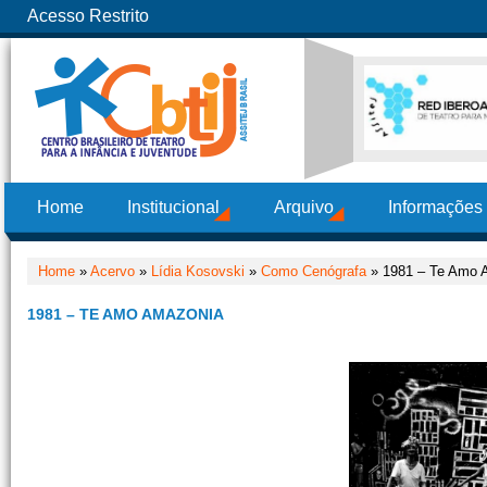
Acesso Restrito
Home
Institucional
Arquivo
Informações
Home
»
Acervo
»
Lídia Kosovski
»
Como Cenógrafa
» 1981 – Te Amo 
1981 – TE AMO AMAZONIA