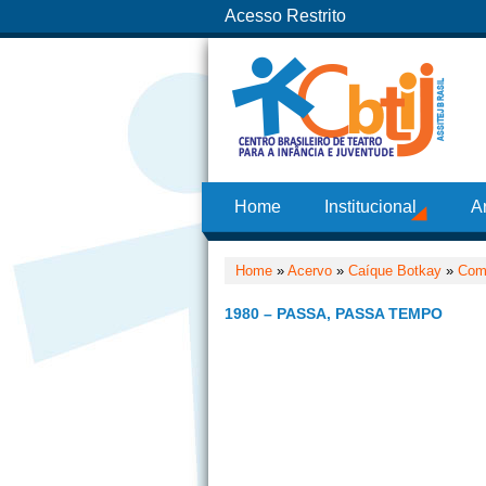
Acesso Restrito
Home
Institucional
A
Home
»
Acervo
»
Caíque Botkay
»
Como
1980 – PASSA, PASSA TEMPO