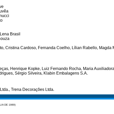
ve
ouvêa
nucci
to
Lena Brasil
Souza
o, Cristina Cardoso, Fernanda Coelho, Lílian Rabello, Magda
ças, Henrique Kopke, Luiz Fernando Rocha, Maria Auxiliador
gues, Sérgio Silveira, Klabin Embalagens S.A.
 Ltda., Trena Decorações Ltda.
IA DE 1989)