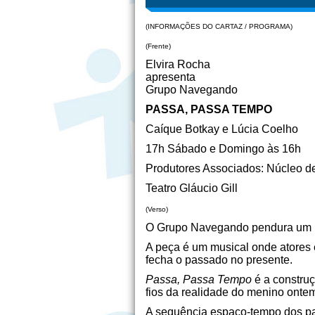
(INFORMAÇÕES DO CARTAZ / PROGRAMA)
(Frente)
Elvira Rocha
apresenta
Grupo Navegando
PASSA, PASSA TEMPO
Caíque Botkay e Lúcia Coelho
17h Sábado e Domingo às 16h
Produtores Associados: Núcleo d
Teatro Gláucio Gill
(Verso)
O Grupo Navegando pendura um nov
A peça é um musical onde atores 
fecha o passado no presente.
Passa, Passa Tempo
é a constru
fios da realidade do menino onte
A sequência espaço-tempo dos pain