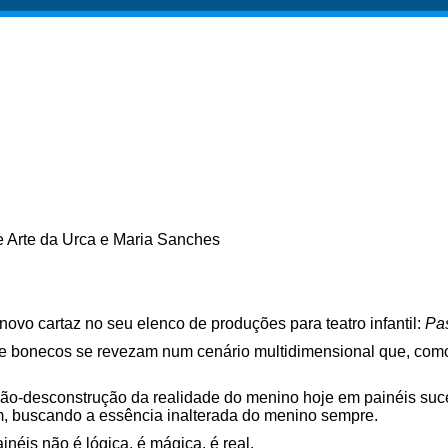
e Arte da Urca e Maria Sanches
o cartaz no seu elenco de produções para teatro infantil:
Pa
e bonecos se revezam num cenário multidimensional que, como 
ção-desconstrução da realidade do menino hoje em painéis su
m, buscando a essência inalterada do menino sempre.
éis não é lógica, é mágica, é real.