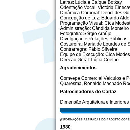
Letras: Lúcia e Caíque Botkay
Orientação Vocal: Victória Elneca
Dinâmica Corporal: Deoclides G
Concepção de Luz: Eduardo Alde
Programação Visual: Cica Modes
Administração: Cândida Monteiro
Fotografia: Sérgio Araújo
Divulgação e Relações Públicas: 
Costureira: Maria de Lourdes de 
Contrarregra: Fábio Silveira
Equipe de Execução: Cica Modest
Direção Geral: Lúcia Coelho
Agradecimentos
Comvepe Comercial Veículos e Pe
Quaresma, Ronaldo Machado Rodri
Patrocinadores do Cartaz
Dimensão Arquitetura e Interiores
(INFORMAÇÕES RETIRADAS DO PROJETO COPÉL
1980