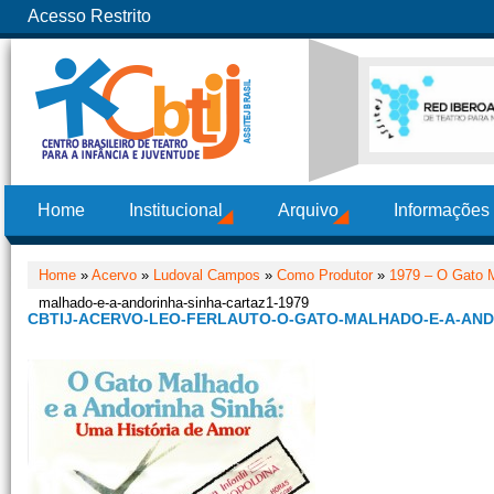
Acesso Restrito
Home
Institucional
Arquivo
Informações
Home
»
Acervo
»
Ludoval Campos
»
Como Produtor
»
1979 – O Gato M
malhado-e-a-andorinha-sinha-cartaz1-1979
CBTIJ-ACERVO-LEO-FERLAUTO-O-GATO-MALHADO-E-A-AND