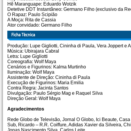
Hê Maranguape: Eduardo Wotzik
Detetive DDT Instantâneo: Germano Filho (exclusivo da Re
O Rapaz: Paulo Scipião
A Moça: Rita de Cassia
Ator convidado: Germano Filho
Produção: Lupe Gigliotti, Cininha di Paula, Vera Joppert e An
Música: Ubirajara Cabral
Letra: Lupe Gigliotti
Coreografia: Wolf Maya
Cenários e Figurinos: Kalma Murtinho
Iluminação: Wolf Maya
Assistente de Direção: Cininha di Paula
Execução de Figurinos: Maria Emilia
Contra Regra: Jacinta Santos
Divulgação: Paulo Sérgio Mag e Raquel Silva
Direção Geral: Wolf Maya
Agradecimentos
Rede Globo de Televisão, Jornal O Globo, Ici Beaute, Casa
Sub, Ricardo – R.R. Coiffure, Adidas Xavier da Silveira, C
Jonas Nascimento Silva, Carlos Leite