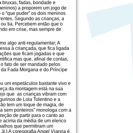
ra bruxas, fadas, bondade e
 meninos) a proporem um jogo de
o o “que puder” os dois meninos
ntes. Segundo as crianças, a
 ou tia. Percebem então que o
mundo em crise, mas sempre de
o algo anti-regulamentar; A
ressa à criançada, que fica ligada
ações que ficam jogadas e que
ifica mas que, afinal de contas,
 o fato de ser mandado pelos
s, da Fada Morgana e do Príncipe
iou um espetáculos bastante vivo e
 força da montagem está na sua
vejo que as crianças vibram com
urinos de Lola Tolentino e a
ção tem um toque de magia, de
ada sem ponteiros” monologa com a
eção de partir para o canto ao
o e acima da média de um elenco
balhos que permitiram um
 Jr.) A coreografia Angel Vianna é