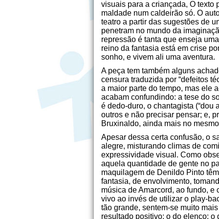
visuais para a criançada, O texto
maldade num caldeirão só. O auto
teatro a partir das sugestões de 
penetram no mundo da imaginaçã
repressão é tanta que enseja uma
reino da fantasia está em crise 
sonho, e vivem ali uma aventura.
A peça tem também alguns achados
censura traduzida por “defeitos té
a maior parte do tempo, mas ele 
acabam confundindo: a tese do soc
é dedo-duro, o chantagista (“dou
outros e não precisar pensar; e, 
Bruxinaldo, ainda mais no mesmo
Apesar dessa certa confusão, o sal
alegre, misturando climas de comi
expressividade visual. Como obse
aquela quantidade de gente no pa
maquilagem de Denildo Pinto têm
fantasia, de envolvimento, toman
música de Amarcord, ao fundo, e c
vivo ao invés de utilizar o play-
tão grande, sentem-se muito mais
resultado positivo: o do elenco; o