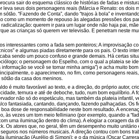
 procura sair do esquema clássico de histórias de fadas e mistu
r leva seus dois personagens reais (Márcia e Renato: os dois
um sótão. “Fazendo de Conta”, dando “trajos à bola” e inventand
o como um momento de repouso às alegadas pressões dos pare
 radicalização: querem ir para um lugar onde não haja pai, mãe
porque as crianças só querem ver televisão. E penetram neste 
 interessantes como a fada sem ponteiros; A improvisação com
cnicos” e algumas piadas diretamente para os pais. O texto inte
acaba sendo um pouco confuso e grande demais. Há certas situ
iólogo; o personagem do Espelho, com o qual a plateia se ident
 a informação se você se tornar minha amiga”) e acha muito bom
principalmente, o aparecimento, no fim, como personagens reai
 sótão da casa dos meninos.
do é muito favorável ao texto, e a direção, do próprio autor, cr
cidade, ternura e até de deboche, tudo, num bom equilíbrio. A
rvador não só do espetáculo, mas também da plateia infantil, 
lco fantasiada, cantando, dançando, fazendo palhaçadas. Os fig
 boa dose de responsabilidade neste bom resultado. A encena
do, às vezes um tom meio felliniano (por exemplo, quando a “f
om uma iluminação dentro do clima). A elogiar a coragem da dir
back. Os atores que, no geral, têm um desempenho muito unitári
 seguros nos números musicais. A direção contou com bons tra
 da iluminação (Aurélio di Simoni); e o da música (Oscar Carrera