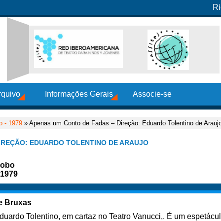
Ri
rquivo
Informações Gerais
Associe-se
o - 1979
» Apenas um Conto de Fadas – Direção: Eduardo Tolentino de Arauj
IREÇÃO: EDUARDO TOLENTINO DE ARAUJO
lobo
 1979
 e Bruxas
Eduardo Tolentino, em cartaz no Teatro Vanucci,. É um espetácu