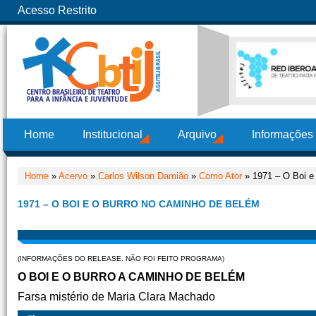
Acesso Restrito
Home
Institucional
Arquivo
Informações
Home
»
Acervo
»
Carlos Wilson Damião
»
Como Ator
» 1971 – O Boi e
1971 – O BOI E O BURRO NO CAMINHO DE BELÉM
(INFORMAÇÕES DO RELEASE. NÃO FOI FEITO PROGRAMA)
O BOI E O BURRO A CAMINHO DE BELÉM
Farsa mistério de Maria Clara Machado