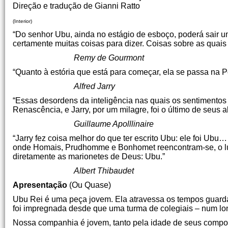
Direção e tradução de Gianni Ratto
(Interior)
“Do senhor Ubu, ainda no estágio de esboço, poderá sair
certamente muitas coisas para dizer. Coisas sobre as quais a
Remy de Gourmont
“Quanto à estória que está para começar, ela se passa na 
Alfred Jarry
“Essas desordens da inteligência nas quais os sentimentos 
Renascência, e Jarry, por um milagre, foi o último de seus 
Guillaume Apolllinaire
“Jarry fez coisa melhor do que ter escrito Ubu: ele foi U
onde Homais, Prudhomme e Bonhomet reencontram-se, o lua
diretamente as marionetes de Deus: Ubu.”
Albert Thibaudet
Apresentação
(Ou Quase)
Ubu Rei é uma peça jovem. Ela atravessa os tempos guardan
foi impregnada desde que uma turma de colegiais – num lon
Nossa companhia é jovem, tanto pela idade de seus compon