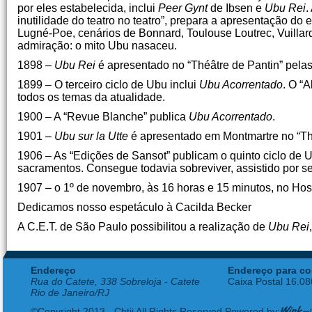
por eles estabelecida, inclui
Peer Gynt
de Ibsen e
Ubu Rei
.
inutilidade do teatro no teatro”, prepara a apresentação do
Lugné-Poe, cenários de Bonnard, Toulouse Loutrec, Vuillard
admiração: o mito Ubu nasaceu.
1898 –
Ubu Rei
é apresentado no “Théâtre de Pantin” pelas
1899 – O terceiro ciclo de Ubu inclui
Ubu Acorrentado
. O “
todos os temas da atualidade.
1900 – A “Revue Blanche” publica
Ubu Acorrentado
.
1901 –
Ubu sur la Utte
é apresentado em Montmartre no “Thé
1906 – As “Edições de Sansot” publicam o quinto ciclo de Ub
sacramentos. Consegue todavia sobreviver, assistido por s
1907 – o 1º de novembro, às 16 horas e 15 minutos, no Hosp
Dedicamos nosso espetáculo à Cacilda Becker
A C.E.T. de São Paulo possibilitou a realização de
Ubu Rei
Endereço
Endereço para co
Rua do Catete, 338 Sobreloja - Catete
Caixa Postal 16.0
Rio de Janeiro/RJ
©Copyright 2013 - Cbtij All Rights Reserved Powered by: