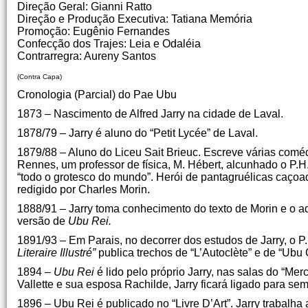
Direção Geral: Gianni Ratto
Direção e Produção Executiva: Tatiana Memória
Promoção: Eugênio Fernandes
Confecção dos Trajes: Leia e Odaléia
Contrarregra: Aureny Santos
(Contra Capa)
Cronologia (Parcial) do Pae Ubu
1873 – Nascimento de Alfred Jarry na cidade de Laval.
1878/79 – Jarry é aluno do “Petit Lycée” de Laval.
1879/88 – Aluno do Liceu Sait Brieuc. Escreve várias com
Rennes, um professor de física, M. Hébert, alcunhado o P.
“todo o grotesco do mundo”. Herói de pantagruélicas caçoa
redigido por Charles Morin.
1888/91 – Jarry toma conhecimento do texto de Morin e o ad
versão de
Ubu Rei.
1891/93 – Em Parais, no decorrer dos estudos de Jarry, o
Literaire Illustré”
publica trechos de “L’Autoclète” e de “Ubu C
1894 –
Ubu Rei
é lido pelo próprio Jarry, nas salas do “Merc
Vallette e sua esposa Rachilde, Jarry ficará ligado para se
1896 – Ubu Rei é publicado no “Livre D’Art”. Jarry trabalha