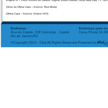
(Página 11 – Fotos: Anthero de Oliveira, Virginia, Edison Batista; Clorys Mary Daly – 2º Sec
(Verso da Última Capa – Anúncio: Real Moda)
(Última Capa – Anúncio: Emiene Hi-Fi)
Endereço
Endereço para co
Rua do Catete, 338 Sobreloja - Catete
Caixa Postal 16.0
Rio de Janeiro/RJ
©Copyright 2013 - Cbtij All Rights Reserved Powered by: