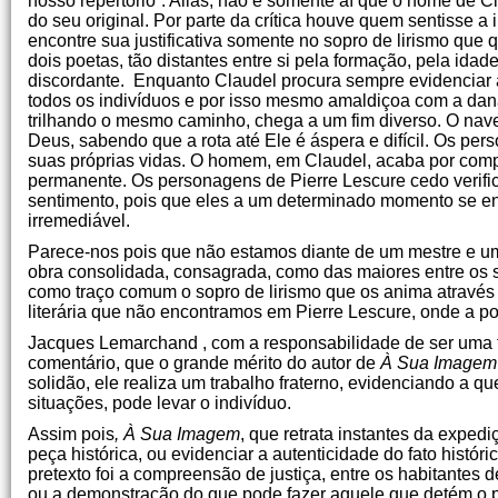
nosso repertório”. Aliás, não é somente aí que o nome de 
do seu original. Por parte da crítica houve quem sentisse a
encontre sua justificativa somente no sopro de lirismo que 
dois poetas, tão distantes entre si pela formação, pela ida
discordante. Enquanto Claudel procura sempre evidenciar 
todos os indivíduos e por isso mesmo amaldiçoa com a dan
trilhando o mesmo caminho, chega a um fim diverso. O na
Deus, sabendo que a rota até Ele é áspera e difícil. Os pe
suas próprias vidas. O homem, em Claudel, acaba por comp
permanente. Os personagens de Pierre Lescure cedo verif
sentimento, pois que eles a um determinado momento se enc
irremediável.
Parece-nos pois que não estamos diante de um mestre e um 
obra consolidada, consagrada, como das maiores entre os 
como traço comum o sopro de lirismo que os anima atravé
literária que não encontramos em Pierre Lescure, onde a p
Jacques Lemarchand , com a responsabilidade de ser uma fig
comentário, que o grande mérito do autor de
À Sua Imagem
solidão, ele realiza um trabalho fraterno, evidenciando a q
situações, pode levar o indivíduo.
Assim pois
, À Sua Imagem
, que retrata instantes da expe
peça histórica, ou evidenciar a autenticidade do fato hist
pretexto foi a compreensão de justiça, entre os habitantes
ou a demonstração do que pode fazer aquele que detém o 