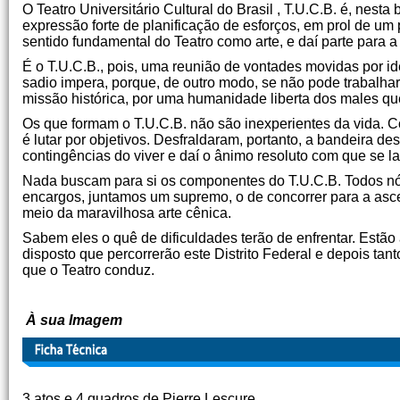
O Teatro Universitário Cultural do Brasil , T.U.C.B. é, nest
expressão forte de planificação de esforços, em prol de um 
sentido fundamental do Teatro como arte, e daí parte para a
É o T.U.C.B., pois, uma reunião de vontades movidas por id
sadio impera, porque, de outro modo, se não pode trabalhar
missão histórica, por uma humanidade liberta dos males q
Os que formam o T.U.C.B. não são inexperientes da vida. 
é lutar por objetivos. Desfraldaram, portanto, a bandeira d
contingências do viver e daí o ânimo resoluto com que se la
Nada buscam para si os componentes do T.U.C.B. Todos nós
encargos, juntamos um supremo, o de concorrer para a asce
meio da maravilhosa arte cênica.
Sabem eles o quê de dificuldades terão de enfrentar. Estão
disposto que percorrerão este Distrito Federal e depois tant
que o Teatro conduz.
À sua Imagem
3 atos e 4 quadros de Pierre Lescure