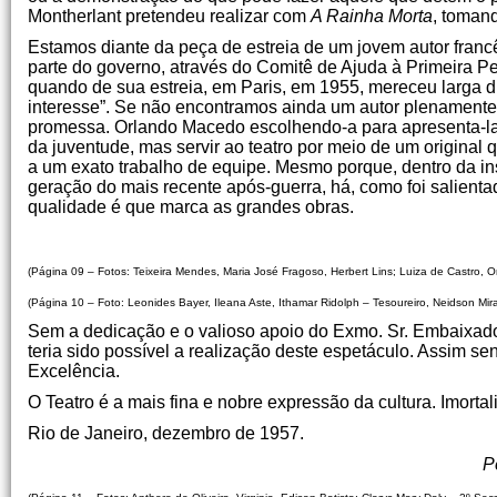
Montherlant pretendeu realizar com
A Rainha Morta
, toman
Estamos diante da peça de estreia de um jovem autor fran
parte do governo, através do Comitê de Ajuda à Primeira 
quando de sua estreia, em Paris, em 1955, mereceu larga di
interesse”. Se não encontramos ainda um autor plenamente
promessa. Orlando Macedo escolhendo-a para apresenta-la
da juventude, mas servir ao teatro por meio de um original
a um exato trabalho de equipe. Mesmo porque, dentro da i
geração do mais recente após-guerra, há, como foi salienta
qualidade é que marca as grandes obras.
(Página 09 – Fotos: Teixeira Mendes, Maria José Fragoso, Herbert Lins; Luiza de Castro, O
(Página 10 – Foto: Leonides Bayer, Ileana Aste, Ithamar Ridolph – Tesoureiro, Neidson Mir
Sem a dedicação e o valioso apoio do Exmo. Sr. Embaixador
teria sido possível a realização deste espetáculo. Assim s
Excelência.
O Teatro é a mais fina e nobre expressão da cultura. Imorta
Rio de Janeiro, dezembro de 1957.
Pedro Ca