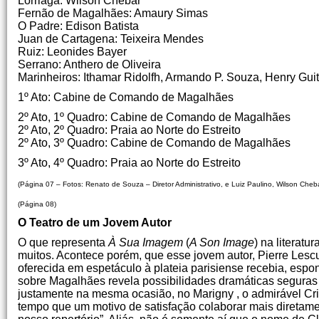
Lorriaga: Wilson Chebar
Fernão de Magalhães: Amaury Simas
O Padre: Edison Batista
Juan de Cartagena: Teixeira Mendes
Ruiz: Leonides Bayer
Serrano: Anthero de Oliveira
Marinheiros: Ithamar Ridolfh, Armando P. Souza, Henry Gui
1º Ato: Cabine de Comando de Magalhães
2º Ato, 1º Quadro: Cabine de Comando de Magalhães
2º Ato, 2º Quadro: Praia ao Norte do Estreito
2º Ato, 3º Quadro: Cabine de Comando de Magalhães
3º Ato, 4º Quadro: Praia ao Norte do Estreito
(Página 07 – Fotos: Renato de Souza – Diretor Administrativo, e Luiz Paulino, Wilson Cheb
(Página 08)
O Teatro de um Jovem Autor
O que representa
À Sua Imagem
(
A Son Image
) na literat
muitos. Acontece porém, que esse jovem autor, Pierre Lescur
oferecida em espetáculo à plateia parisiense recebia, espo
sobre Magalhães revela possibilidades dramáticas seguras
justamente na mesma ocasião, no Marigny , o admirável C
tempo que um motivo de satisfação colaborar mais diretame