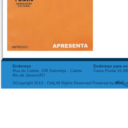
Endereço
Endereço para co
Rua do Catete, 338 Sobreloja - Catete
Caixa Postal 16.0
Rio de Janeiro/RJ
©Copyright 2013 - Cbtij All Rights Reserved Powered by: