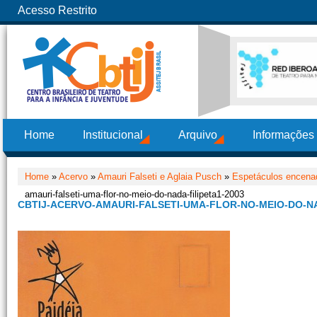
Acesso Restrito
Home
Institucional
Arquivo
Informações
Home
»
Acervo
»
Amauri Falseti e Aglaia Pusch
»
Espetáculos encenad
amauri-falseti-uma-flor-no-meio-do-nada-filipeta1-2003
CBTIJ-ACERVO-AMAURI-FALSETI-UMA-FLOR-NO-MEIO-DO-NA