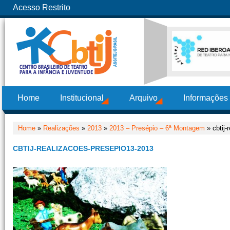
Acesso Restrito
Home
Institucional
Arquivo
Informações
Home
»
Realizações
»
2013
»
2013 – Presépio – 6ª Montagem
» cbtij-
CBTIJ-REALIZACOES-PRESEPIO13-2013