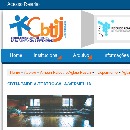
Acesso Restrito
Home
Institucional
Arquivo
Informações
Home
»
Acervo
»
Amauri Falseti e Aglaia Pusch
»
- Depoimento
»
Agla
CBTIJ-PAIDEIA-TEATRO-SALA-VERMELHA