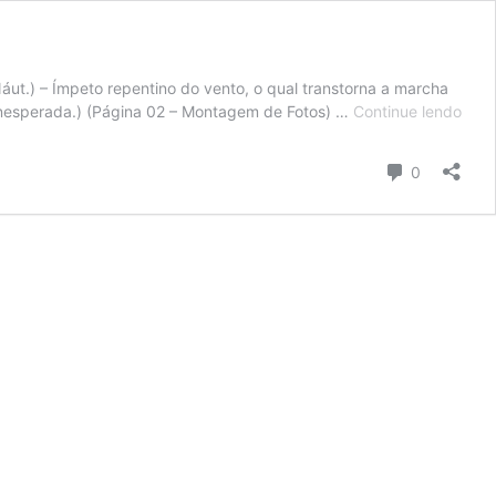
) – Ímpeto repentino do vento, o qual transtorna a marcha
200
 inesperada.) (Página 02 – Montagem de Fotos) …
Continue lendo
–
O
Comentári
0
Teat
do
Sobr
–
Catá