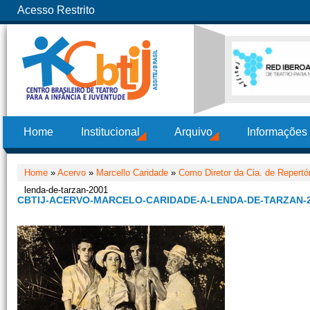
Acesso Restrito
Home
Institucional
Arquivo
Informações
Home
»
Acervo
»
Marcello Caridade
»
Como Diretor da Cia. de Repertó
lenda-de-tarzan-2001
CBTIJ-ACERVO-MARCELO-CARIDADE-A-LENDA-DE-TARZAN-