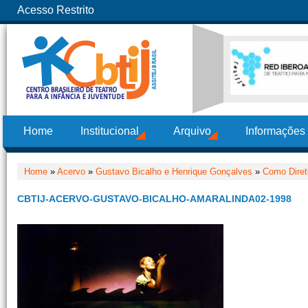
Acesso Restrito
Home
Institucional
Arquivo
Informações
Home
»
Acervo
»
Gustavo Bicalho e Henrique Gonçalves
»
Como Diret
CBTIJ-ACERVO-GUSTAVO-BICALHO-AMARALINDA02-1998