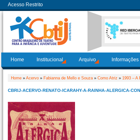
Acesso Restrito
Home
Institucional
Arquivo
Informações
Home
»
Acervo
»
Fabianna de Mello e Souza
»
Como Atriz
»
1993 – A 
CBRIJ-ACERVO-RENATO-ICARAHY-A-RAINHA-ALERGICA-CONV