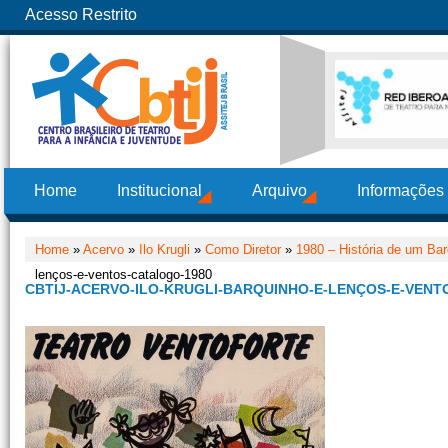
Acesso Restrito
Home
Institucional
Arquivo
Informações
Home
»
Acervo
»
Ilo Krugli
»
Como Diretor
»
1980 – História de um Bar
lenços-e-ventos-catalogo-1980
CBTIJ-ACERVO-ILO-KRUGLI-BARQUINHO-E-LENÇOS-E-VENT